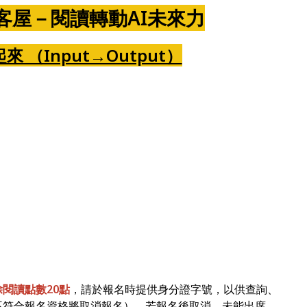
客屋－閱讀轉動AI未來力
來 （Input→Output）
除閱讀點數20點
，請於報名時提供身分證字號，以供查詢、
不符合報名資格將取消報名）。若報名後取消、未能出席，