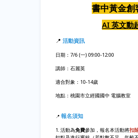
書中黃金創
AI 英文動起
📍
活動資訊
日期：7/6 (一) 09:00-12:00
講師：石麗英
適合對象：10-14歲
地點：桃園市立經國國中 電腦教室
報名須知
📍
1. 活動為
免費
參加，報名本活動將
扣
扣點及進行審核（若點數不足、年齡