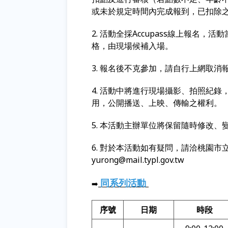
或未於規定時間內完成報到，已扣除
2. 活動全採Accupass線上報名
格，由現場候補入場。
3. 報名後不克參加，請自行上網取消
4. 活動中將進行現場攝影、拍照紀
用，公開播送、上映、傳輸之權利。
5. 本活動主辦單位將保留隨時修改
6. 對於本活動如有疑問，請洽桃園市立圖書
yurong@mail.typl.gov.tw
同系列活動
➡️
序號
日期
時段