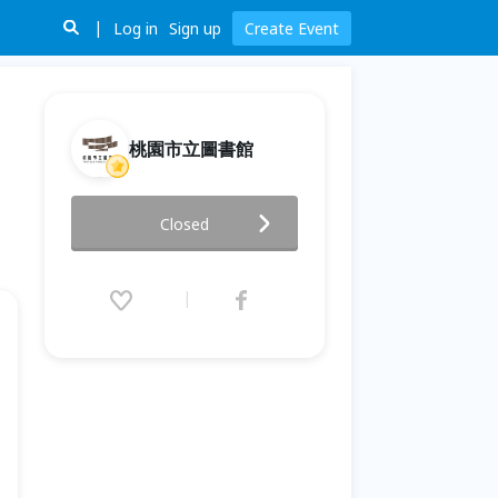
Log in
Sign up
Create Event
桃園市立圖書館
【書中黃金創客屋】AI 英文動起
Closed
來（Input→Output）
2026.07.06 (Mon) 09:00 - 12:00
(GMT+8)