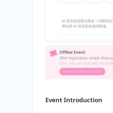
AI 是你的超能力隊友！玩轉英
帶你用 AI 智慧密技橫掃戰場。
Offline Event
After registration, simply show 
Entry rules are primarily set by t
How to Collect Tickets?
Event Introduction