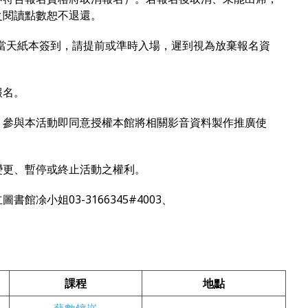
之閱讀點數恕不退還。
，活動當天紙本簽到，請提前或準時入場，遲到視為放棄報名資
報名。
錄，參與本活動即同意授權本館將相關影音資料製作推廣使
、變更、暫停或終止活動之權利。
館凃小姐03-3166345#4003、
課程
地點