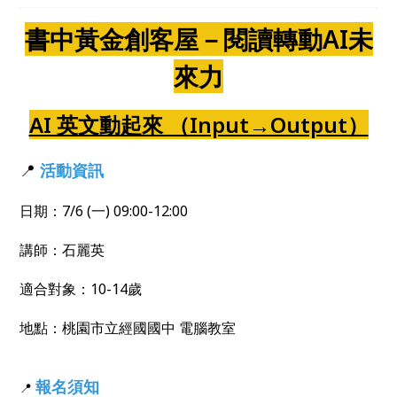
書中黃金創客屋－閱讀轉動AI未
來力
AI 英文動起來 （Input→Output）
📍
活動資訊
日期：7/6 (一) 09:00-12:00
講師：石麗英
適合對象：10-14歲
地點：桃園市立經國國中 電腦教室
報名須知
📍