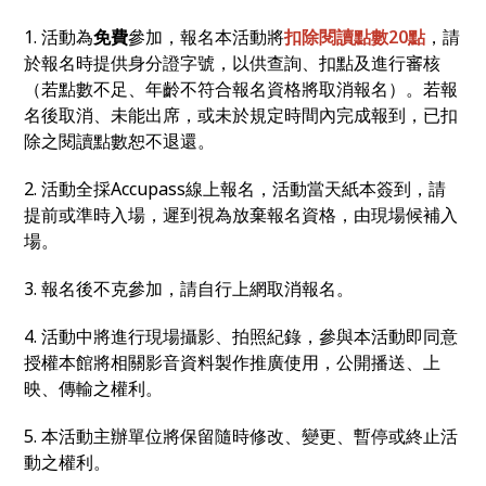
1. 活動為
免費
參加，報名本活動將
扣除閱讀點數20點
，請
於報名時提供身分證字號，以供查詢、扣點及進行審核
（若點數不足、年齡不符合報名資格將取消報名）。若報
名後取消、未能出席，或未於規定時間內完成報到，已扣
除之閱讀點數恕不退還。
2. 活動全採Accupass線上報名，活動當天紙本簽到，請
提前或準時入場，遲到視為放棄報名資格，由現場候補入
場。
3. 報名後不克參加，請自行上網取消報名。
4. 活動中將進行現場攝影、拍照紀錄，參與本活動即同意
授權本館將相關影音資料製作推廣使用，公開播送、上
映、傳輸之權利。
5. 本活動主辦單位將保留隨時修改、變更、暫停或終止活
動之權利。