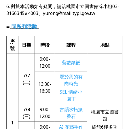
6. 對於本活動如有疑問，請洽桃園市立圖書館凃小姐03-
3166345#4003、yurong@mail.typl.gov.tw
同系列活動
➡️
序
日期
時段
課程
地點
號
9:00-
藝數鑲嵌
12:00
7/7
屬於我的有
(二)
肉時光
13:30-
16:30
SEL 情緒小
園丁
7/8
9:00-
古韻水拓擴
桃園市立圖書
(三)
12:00
香石
館
1
9:00-
AI 花藝手作
總館6樓多功