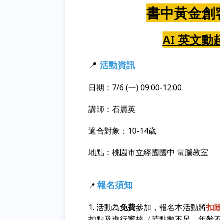
書中黃金創
AI 英文動起
📍
活動資訊
日期：7/6 (一) 09:00-12:00
講師：石麗英
適合對象：10-14歲
地點：桃園市立經國國中 電腦教室
報名須知
📍
1. 活動為
免費
參加，報名本活動將
扣
扣點及進行審核（若點數不足、年齡