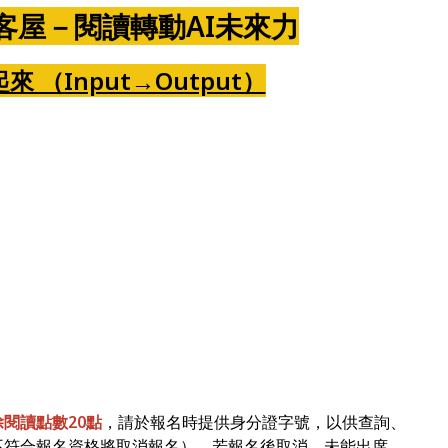
客屋－閱讀轉動AI未來力
來 （Input→Output）
除閱讀點數20點
，請於報名時提供身分證字號，以供查詢、
不符合報名資格將取消報名）。若報名後取消、未能出席，