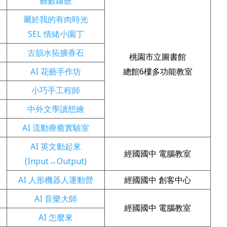
藝數鑲嵌
屬於我的有肉時光
SEL 情緒小園丁
古韻水拓擴香石
桃園市立圖書館
AI 花藝手作坊
總館6樓多功能教室
小巧手工程師
中外文學讀想繪
AI 流動療癒實驗室
AI 英文動起來
經國國中 電腦教室
(Input→Output)
AI 人形機器人運動營
經國國中 創客中心
AI 音樂大師
經國國中 電腦教室
AI 怎麼來