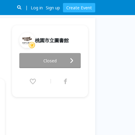
Log in
Sign up
Create Event
桃園市立圖書館
【書中黃金創客屋】AI 英文動起
Closed
來（Input→Output）
2026.07.06 (Mon) 09:00 - 12:00
(GMT+8)