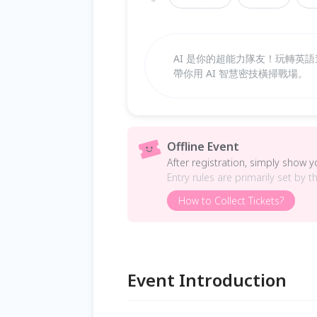
AI 是你的超能力隊友！玩轉英
帶你用 AI 智慧密技橫掃戰場。
Offline Event
After registration, simply show 
Entry rules are primarily set by t
How to Collect Tickets?
Event Introduction