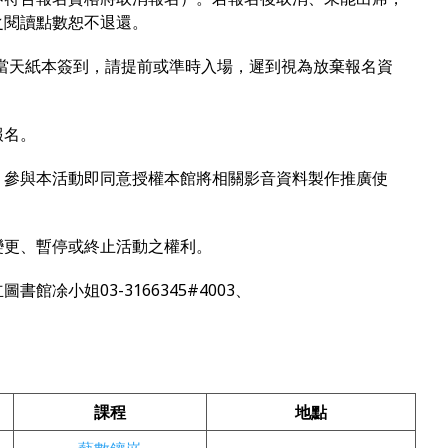
之閱讀點數恕不退還。
，活動當天紙本簽到，請提前或準時入場，遲到視為放棄報名資
報名。
錄，參與本活動即同意授權本館將相關影音資料製作推廣使
、變更、暫停或終止活動之權利。
館凃小姐03-3166345#4003、
課程
地點