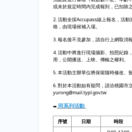
或未於規定時間內完成報到，已扣除
2. 活動全採Accupass線上報名
格，由現場候補入場。
3. 報名後不克參加，請自行上網取消
4. 活動中將進行現場攝影、拍照紀
用，公開播送、上映、傳輸之權利。
5. 本活動主辦單位將保留隨時修改
6. 對於本活動如有疑問，請洽桃園市立圖書
yurong@mail.typl.gov.tw
同系列活動
➡️
序號
日期
時段