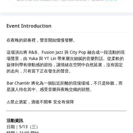
5/13 21:00 於 Bar Chantèr，適合想在夜晚放鬆、沉浸
音樂與感受現場氛圍的你。座位有限，建議提早入場。
Event Introduction
在夜晚的節奏裡，聲音開始慢慢發酵。
這場演出將 R&B、Fusion Jazz 與 City Pop 融合成一段流動的現
場聲景，由 Yuka 與 YT Lin 帶來層次細膩的音樂對話。從柔軟的
旋律到帶有律動感的節拍，讓情緒在空間中自然延展，沒有固定
的走向，只有當下正在發生的聲音。
Bar Chantèr 將化為一個貼近距離的現場場域，不只是聆聽，而
是讓人待在其中、感受音樂與夜晚交織的狀態。
⚠️禁止酒駕，酒後不開車 安全有保障
活動資訊
日期｜5/13（三）
時間｜21:00 開始