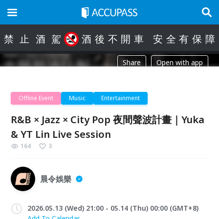
禁
止
酒
駕
酒
後
不
開
車
安
全
有
保
障
Share
Open with app
Offline Event
Music
Entertainment
R&B × Jazz × City Pop 夜間聲波計畫｜Yuka
& YT Lin Live Session
164
3
晨令娛樂
2026.05.13 (Wed) 21:00 - 05.14 (Thu) 00:00 (GMT+8)
Add To Calendar