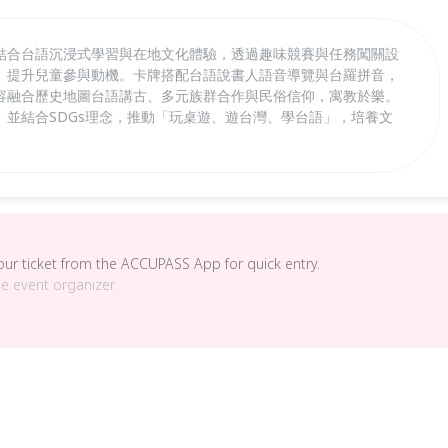
結合台語沉浸式學習與在地文化體驗，透過趣味競賽與任務闖關設
。提升兒童參與動機。卡牌搭配台語說書人語音導覽與台羅拼音，
容融合歷史地圖台語講古、多元族群合作與民俗信仰，寓教於樂。
。並結合SDGs理念，推動「玩桌遊、遊台灣、學台語」，培養文
your ticket from the ACCUPASS App for quick entry.
he event organizer.