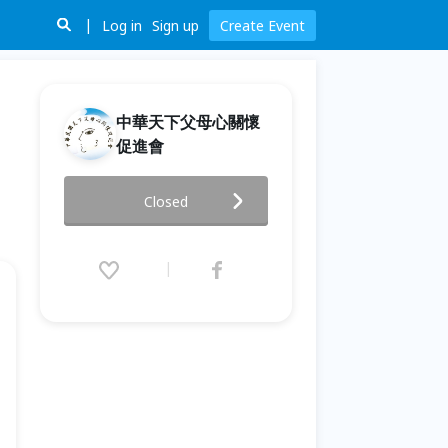
Log in
Sign up
Create Event
中華天下父母心關懷
促進會
6/27《全台文教擴散計畫－黑水
Closed
溝傳奇桌遊交流賽》與成功同行
探險黑水溝
2026.05.27 (Wed) 09:00 - 06.27
(Sat) 17:00 (GMT+8)