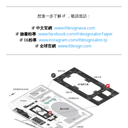
想進一步了解 iF ，敬請造訪：
iF 中文官網
www.ifdesignasia.com
iF 臉書粉專
www.facebook.com/iFdesignsalonTaipei
iF IG粉專
www.instagram.com/ifdesignsalon.tp
iF 全球官網
www.ifdesign.com