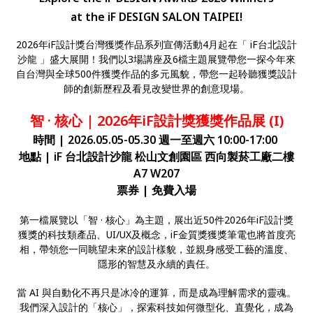
at the iF DESIGN SALON TAIPEI!
2026年iF設計獎台灣獲獎作品系列宣傳活動4月起在「 iF台北設計
沙龍 」盛大展開！我們以3場講座及6檔主題展覽帶您一探今年來
自台灣與全球500件獲獎作品的多元風貌，帶您一起聆聽獲獎設計
師的創新歷程及看見改變世界的創意現場。
智 · 核心 | 2026年iF設計獎獲獎作品展 (I)
時間 | 2026.05.05-05.30 週一至週六 10:00-17:00
地點 | iF 台北設計沙龍 松山文創園區 西向製菸工廠二樓
A7 W207
票券 | 免費入場
第一檔展覽以「智 · 核心」為主題，展出近50件2026年iF設計獎
獲獎的科技類產品、UI/UX及概念，iF金質獎獲獎筆電也將首度亮
相，帶領您一同眺望未來的設計樣貌，並親身感受工藝的溫度、
隱形的智慧及永續的責任。
當 AI 與自動化不再只是冰冷的運算，而是成為理解需求的靈魂。
我們深入設計的「核心」，探索科技如何微型化、直覺化，成為