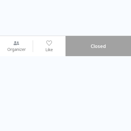
Closed
Organizer
Like
You may like
2026.08.15 (Sat) - 08.22 (Sat)
2026.08.15 (Sat) - 08.