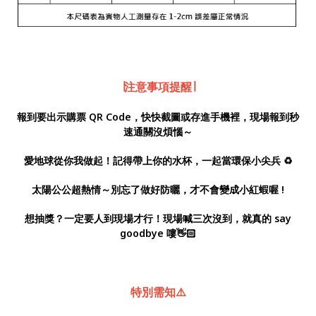
∣注意事項提醒∣
報到要出示購票 QR Code，快快截圖或存進手機裡，現場報到秒
速通關沒煩惱～
愛地球從你我做起！記得帶上你的水杯，一起當環保小尖兵 ♻️
太陽公公超熱情～別忘了做好防曬，才不會變成小紅蝦喔 !
想抽獎？一定要人到現場才行！現場喊三次沒到，就真的 say
goodbye 嘍👋🏻
特別需知⚠️