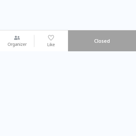
Closed
Organizer
Like
You may like
2026.08.15 (Sat) - 08.22 (Sat)
2026.08.15 (Sat) - 0
【親子手作體驗】哈東派對！
「共織宇宙」