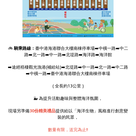
🚲
騎乘路線：
臺中港海港聯合大樓南棟停車場➡️中橫一路➡️中二
路➡️北一路➡️中一路➡️北堤路➡️
海洋路➡️海洋館
➡️途經梧棲觀光漁港(補給站)➡️北堤路➡️中一路➡️北一路➡️中二路
➡️中橫一路➡️臺中港海港聯合大樓南棟停車場
( 全長約13公里 )
🐳 為提升活動趣味與整體海洋氛圍，
現場另準備
30份精美禮品
提供給以「海洋生物」風格進行創意變
裝的民眾，
數量有限，送完為止!!