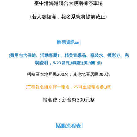
臺中港海港聯合大樓南棟停車場
(若人數額滿，報名系統將提前截止)
∣售票資訊🎫∣
(費用包含保險、活動專屬T、精美宣導品、瓶裝水、摸彩劵、完
，
騎證明
5/23 當日加碼贈送彈力圈1個)
梧棲區本地居民200名；其他地區居民300名
(二
種報名組別擇一報名，不可重複報名參加!!)
報名費：新台幣300元整
∣活動流程表∣