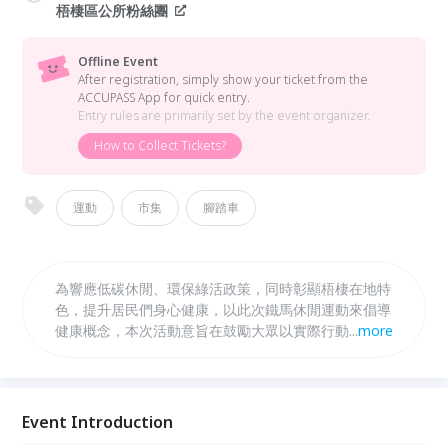
梧棲區公所粉絲團
Offline Event
After registration, simply show your ticket from the
ACCUPASS App for quick entry.
Entry rules are primarily set by the event organizer.
How to Collect Tickets?
運動
市集
腳踏車
為響應低碳休閒、環保綠活政策，同時彰顯梧棲在地特
色，提升居民們身心健康，以此次鐵馬休閒運動來倡導
健康概念，本次活動意旨在鼓勵大眾以實際行動響應綠
...
more
色出行，藉著活動騎車馳騁在風和日麗的臨海大道,經
歷一場豐富的港區巡禮，體驗梧棲海邊與自然風采。並
透過騎乘腳踏車，減少對燃油交通工具的依賴，共同改
善空氣品質與環境永續盡一份心力。我們誠摯邀請您一
Event Introduction
同參與，透過騎行體驗節能減碳的意義，攜手邁向更環