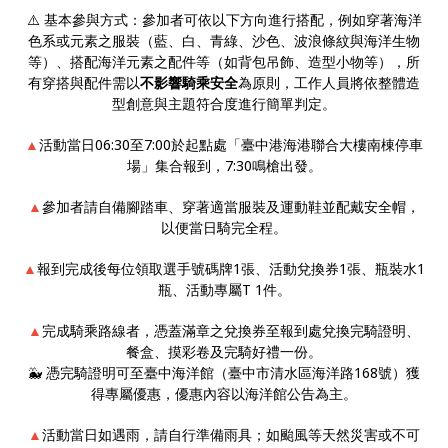
⚠️ 基本參與方式：參加者可依以下方向進行搭配，例如穿著海洋
色系或元素之服裝（藍、白、青綠、沙色、波浪條紋與海洋生物
等）、搭配海洋元素之配件等（如背包吊飾、造型小物等），所
有穿搭與配件需以
不影響騎乘安全
為原則，工作人員將依整體造
型創意與主題符合度進行簡單判定。
▲
活動當日06:30至7:00於起點處「臺中港海港聯合大樓南棟停車
場」集合報到，7:30鳴槍出發。
▲
參加者請自備腳踏車、穿著適當服裝及運動鞋並配戴安全帽，
以便當日騎完全程。
▲
報到完成後每位領取選手號碼牌1張、活動兌換券1張、瓶裝水1
瓶、活動專屬T 1件。
▲
完成騎乘路線者，憑蓋滿章之兌換券至報到處兌換完騎證明、
餐盒、摸彩卷及完騎好禮一份。
🐳 憑完騎證明可至臺中海洋館（臺中市清水區海洋路168號）獲
得專屬優惠，優惠內容以海洋館公告為主。
▲
活動當日如遇雨，請自行準備雨具；如颱風等天然災害或不可