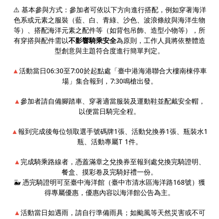
⚠️ 基本參與方式：參加者可依以下方向進行搭配，例如穿著海洋
色系或元素之服裝（藍、白、青綠、沙色、波浪條紋與海洋生物
等）、搭配海洋元素之配件等（如背包吊飾、造型小物等），所
有穿搭與配件需以
不影響騎乘安全
為原則，工作人員將依整體造
型創意與主題符合度進行簡單判定。
▲
活動當日06:30至7:00於起點處「臺中港海港聯合大樓南棟停車
場」集合報到，7:30鳴槍出發。
▲
參加者請自備腳踏車、穿著適當服裝及運動鞋並配戴安全帽，
以便當日騎完全程。
▲
報到完成後每位領取選手號碼牌1張、活動兌換券1張、瓶裝水1
瓶、活動專屬T 1件。
▲
完成騎乘路線者，憑蓋滿章之兌換券至報到處兌換完騎證明、
餐盒、摸彩卷及完騎好禮一份。
🐳 憑完騎證明可至臺中海洋館（臺中市清水區海洋路168號）獲
得專屬優惠，優惠內容以海洋館公告為主。
▲
活動當日如遇雨，請自行準備雨具；如颱風等天然災害或不可