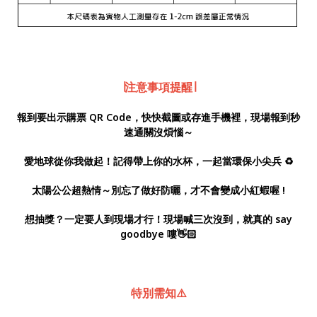
∣注意事項提醒∣
報到要出示購票 QR Code，快快截圖或存進手機裡，現場報到秒
速通關沒煩惱～
愛地球從你我做起！記得帶上你的水杯，一起當環保小尖兵 ♻️
太陽公公超熱情～別忘了做好防曬，才不會變成小紅蝦喔 !
想抽獎？一定要人到現場才行！現場喊三次沒到，就真的 say
goodbye 嘍👋🏻
特別需知⚠️