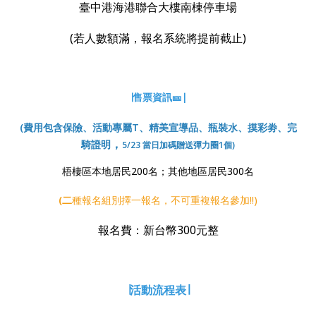
臺中港海港聯合大樓南棟停車場
(若人數額滿，報名系統將提前截止)
∣售票資訊🎫∣
(費用包含保險、活動專屬T、精美宣導品、瓶裝水、摸彩劵、完
，
騎證明
5/23 當日加碼贈送彈力圈1個)
梧棲區本地居民200名；其他地區居民300名
(二
種報名組別擇一報名，不可重複報名參加!!)
報名費：新台幣300元整
∣活動流程表∣