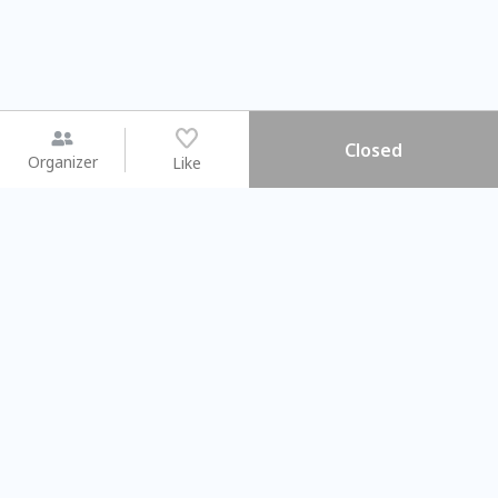
Closed
Organizer
Like
You may like
2026.08.15 (Sat) - 08.22 (Sat)
2026.08.15 (Sat) - 08
【親子手作體驗】哈東派對！
「共織宇宙」