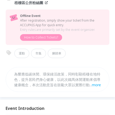
梧棲區公所粉絲團
Offline Event
After registration, simply show your ticket from the
ACCUPASS App for quick entry.
Entry rules are primarily set by the event organizer.
How to Collect Tickets?
運動
市集
腳踏車
為響應低碳休閒、環保綠活政策，同時彰顯梧棲在地特
色，提升居民們身心健康，以此次鐵馬休閒運動來倡導
健康概念，本次活動意旨在鼓勵大眾以實際行動響應綠
...
more
色出行，藉著活動騎車馳騁在風和日麗的臨海大道,經
歷一場豐富的港區巡禮，體驗梧棲海邊與自然風采。並
透過騎乘腳踏車，減少對燃油交通工具的依賴，共同改
善空氣品質與環境永續盡一份心力。我們誠摯邀請您一
Event Introduction
同參與，透過騎行體驗節能減碳的意義，攜手邁向更環