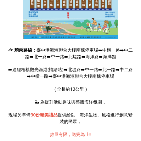
🚲
騎乘路線：
臺中港海港聯合大樓南棟停車場➡️中橫一路➡️中二
路➡️北一路➡️中一路➡️北堤路➡️
海洋路➡️海洋館
➡️途經梧棲觀光漁港(補給站)➡️北堤路➡️中一路➡️北一路➡️中二路
➡️中橫一路➡️臺中港海港聯合大樓南棟停車場
( 全長約13公里 )
🐳 為提升活動趣味與整體海洋氛圍，
現場另準備
30份精美禮品
提供給以「海洋生物」風格進行創意變
裝的民眾，
數量有限，送完為止!!