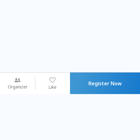
Register Now
Organizer
Like
You may like