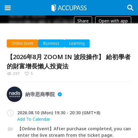
Share
Open with app
Online Event
Business
Learning
【2026年8月 ZOOM IN 波段操作】 給初學者
的財富增長懶人投資法
237
5
納帝思商學院
2026.08.10 (Mon) 19:30 - 20:30 (GMT+8)
Add To Calendar
【Online Event】After purchase completed, you can
enter the live stream from the ticket page.