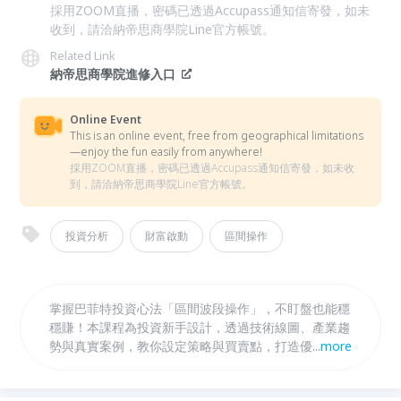
採用ZOOM直播，密碼已透過Accupass通知信寄發，如未
收到，請洽納帝思商學院Line官方帳號。
Related Link
納帝思商學院進修入口
Online Event
This is an online event, free from geographical limitations
—enjoy the fun easily from anywhere!
採用ZOOM直播，密碼已透過Accupass通知信寄發，如未收
到，請洽納帝思商學院Line官方帳號。
投資分析
財富啟動
區間操作
掌握巴菲特投資心法「區間波段操作」，不盯盤也能穩
穩賺！本課程為投資新手設計，透過技術線圖、產業趨
勢與真實案例，教你設定策略與買賣點，打造優質年報
...
more
酬的穩健節奏。適合上班族、想突破投資瓶頸的你。