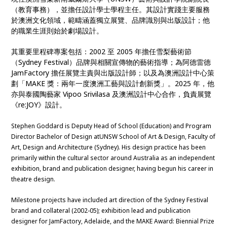
（教育事務），並擔任設計學士學程主任。其設計實踐主要服務
於澳洲文化領域，範疇涵蓋獨立展覽、品牌識別與出版設計；他
的職業生涯則始於劇場設計。
其重要里程碑專案包括：2002 至 2005 年擔任雪梨藝術節
（Sydney Festival）品牌與相關宣傳物的藝術指導；為阿德雷德
JamFactory 擔任展覽主責與出版設計師；以及為澳洲設計中心策
劃「MAKE 獎：兩年一度澳洲工藝與設計創新獎」。2025 年，他
亦與泰國陶藝家 Vipoo Srivilasa 及澳洲設計中心合作，負責展覽
《re:JOY》設計。
Stephen Goddard is Deputy Head of School (Education) and Program
Director Bachelor of Design atUNSW School of Art & Design, Faculty of
Art, Design and Architecture (Sydney). His design practice has been
primarily within the cultural sector around Australia as an independent
exhibition, brand and publication designer, having begun his career in
theatre design.
Milestone projects have included art direction of the Sydney Festival
brand and collateral (2002-05); exhibition lead and publication
designer for JamFactory, Adelaide, and the MAKE Award: Biennial Prize