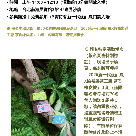
▪ 時間｜上午 11:00 - 12:10（活動前10分鐘開放入場）
▪ 地點｜台北南港展覽館2館 4F邊界沙龍
▪ 參與辦法｜免費參加（*需持有新一代設計展門票入場）
※ 報名本場活動，前70名將贈送限量紀念品「2026新一代設計展X協裕製茶
工廠 茶香橡皮擦」１組！名額有限，請把握機會！
※ 報名特定活動場次
（報名頁會特別標
註），現場出示驗
票，每名將可獲得
「2026新一代設計展
X協裕製茶工廠 茶香
橡皮擦」１組（僅限
報名者每場前70名，
每人贈送１組共３
顆，請勿重複報名，
遇重複報名者請恕主
辦單位將逕行剔
除）。主辦單位保有
隨時修改及終止本活