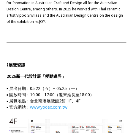
for Innovation in Australian Craft and Design all for the Australian
Design Centre, among others. In 2025 he worked with Thai ceramic
artist Vipoo Srivilasa and the Australian Design Centre on the design
of the exhibition re:JOY.
⌇展覽
資訊
2026新一代設計展「變動邊界」
▪ 展出日期：​05.22（五）– 05.25（一）
▪ 開放時間：10:00 - 17:00（週末延長至18:00）
▪ 展覽地點：台北南港展覽館2館 1F、4F
▪ 官方網站：
www.yodex.com.tw