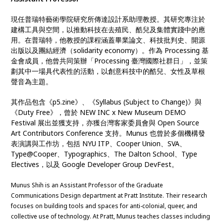
現任普瑞特藝術學院研究所傳達設計系助理教授。其研究專注於
建構工具與空間，以推動科技在去殖民、酷兒及集體實踐中的應
用。在普瑞特，他教授的課程涵蓋畢業論文、科技批判史、開源
出版以及團結經濟（solidarity economy）。作為 Processing 基
金會成員，他曾共同策辦「Processing 臺灣國際社群日」，並策
劃其中一場具代表性的活動，以創意科技中的酷兒、女性及草根
聲音為主題。
其作品包含《p5.zine》、《Syllabus (Subject to Change)》與
《Duty Free》，曾於 NEW INC x New Museum DEMO
Festival 展出並獲支持，亦獲台灣客家委員會與 Open Source
Art Contributors Conference 支持。Munus 也曾於多個機構發
表演講與工作坊，包括 NYU ITP、Cooper Union、SVA、
Type@Cooper、Typographics、The Dalton School、Type
Electives，以及 Google Developer Group DevFest。
Munus Shih is an Assistant Professor of the Graduate
Communications Design department at Pratt Institute. Their research
focuses on building tools and spaces for anti-colonial, queer, and
collective use of technology. At Pratt, Munus teaches classes including