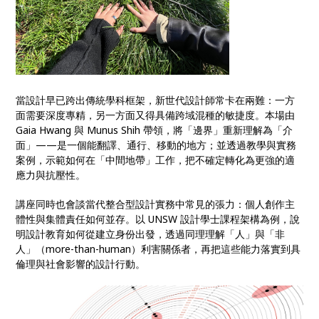
當設計早已跨出傳統學科框架，新世代設計師常卡在兩難：一方
面需要深度專精，另一方面又得具備跨域混種的敏捷度。本場由
Gaia Hwang 與 Munus Shih 帶領，將「邊界」重新理解為「介
面」——是一個能翻譯、通行、移動的地方；並透過教學與實務
案例，示範如何在「中間地帶」工作，把不確定轉化為更強的適
應力與抗壓性。
講座同時也會談當代整合型設計實務中常見的張力：個人創作主
體性與集體責任如何並存。以 UNSW 設計學士課程架構為例，說
明設計教育如何從建立身份出發，透過同理理解「人」與「非
人」（more-than-human）利害關係者，再把這些能力落實到具
倫理與社會影響的設計行動。