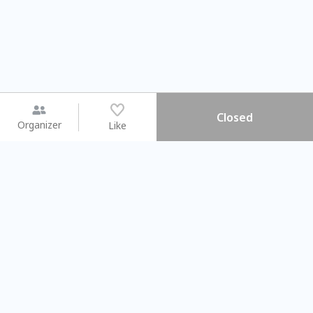
Closed
Organizer
Like
You may like
2026.08.15 (Sat) - 08.22 (Sat)
2026.08.15 (Sat) - 08.