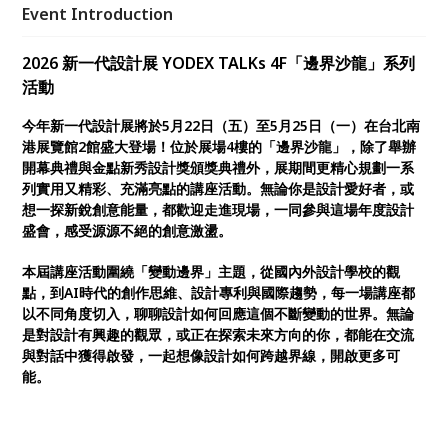
Shih，以及澳洲新南威爾斯大學 藝術與設計學院副校
Event Introduction
長 Stephen Goddard，用各自學校的設計專題為例，
示範如何在「中間地帶」工作，把不確定轉化為更強的
2026 新一代設計展 YODEX TALKs 4F「邊界沙龍」系列
適應力與抗壓性，並落實到設計行動。
活動
今年新一代設計展將於5月22日（五）至5月25日（一）在台北南
港展覽館2館盛大登場！位於展場4樓的「邊界沙龍」，除了舉辦
開幕典禮與金點新秀設計獎頒獎典禮外，展期間更精心規劃一系
列實用又精彩、充滿亮點的講座活動。無論你是設計愛好者，或
想一探新銳創意能量，都歡迎走進現場，一同參與這場年度設計
盛會，感受源源不絕的創意激盪。
本屆講座活動圍繞「變動邊界」主題，從國內外設計學校的觀
點，到AI時代的創作思維、設計專利與國際趨勢，每一場講座都
以不同角度切入，聊聊設計如何回應這個不斷變動的世界。無論
是對設計有興趣的觀眾，或正在探索未來方向的你，都能在交流
與對話中獲得啟發，一起想像設計如何跨越界線，開啟更多可
能。