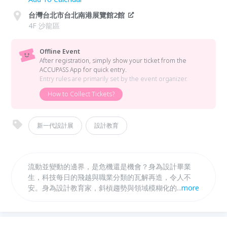
台灣台北市台北南港展覽館2館
4F 沙龍區
Offline Event
After registration, simply show your ticket from the
ACCUPASS App for quick entry.
Entry rules are primarily set by the event organizer.
How to Collect Tickets?
新一代設計展
設計教育
流動並變動的邊界，是危機還是機會？身為設計畢業
生，科技每日的飛越與職業分類的瓦解再造，令人不
安。身為設計教育家，斜槓趨勢與領域模糊化的現實，
...
more
是否擔心如何為學生做準備？ 《變動邊界X國外學校》
第二場聯合講座，由美國普瑞特藝術學院 傳達設計研
究所系主任 Dr. Gaia Hwang 與助理教授 Munus