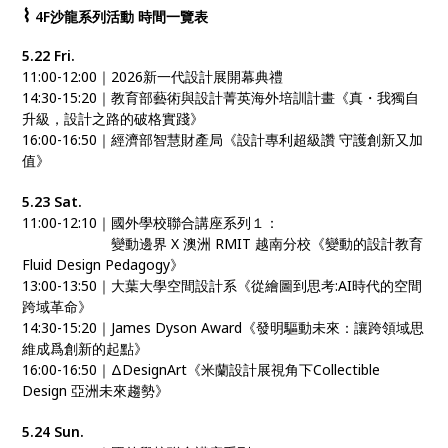
⌇
4F沙龍系列活動 時間一覽表
5.22 Fri.
11:00-12:00｜2026新一代設計展開幕典禮
14:30-15:20｜教育部藝術與設計菁英海外培訓計畫《真・我獨自
升級，設計之路的破格實踐》
16:00-16:50｜經濟部智慧財產局《設計專利超級讚 守護創新又加
值》
5.23 Sat.
11:00-12:10｜國外學校聯合講座系列１：
11:00-12:10｜
變動邊界 X 澳洲 RMIT 越南分校《變動的設計教育
Fluid Design Pedagogy》
13:00-13:50｜大葉大學空間設計系《從繪圖到思考:AI時代的空間
跨域革命》
14:30-15:20｜James Dyson Award《發明驅動未來：讓跨領域思
維成爲創新的起點》
16:00-16:50｜ΔDesignArt《米蘭設計展視角下Collectible
Design 亞洲未來趨勢》
5.24 Sun.