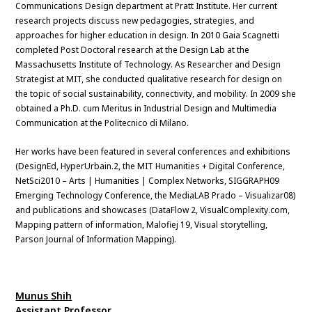
Communications Design department at Pratt Institute. Her current
research projects discuss new pedagogies, strategies, and
approaches for higher education in design. In 2010 Gaia Scagnetti
completed Post Doctoral research at the Design Lab at the
Massachusetts Institute of Technology. As Researcher and Design
Strategist at MIT, she conducted qualitative research for design on
the topic of social sustainability, connectivity, and mobility. In 2009 she
obtained a Ph.D. cum Meritus in Industrial Design and Multimedia
Communication at the Politecnico di Milano.
Her works have been featured in several conferences and exhibitions
(DesignEd, HyperUrbain.2, the MIT Humanities + Digital Conference,
NetSci2010 – Arts | Humanities | Complex Networks, SIGGRAPH09
Emerging Technology Conference, the MediaLAB Prado – Visualizar08)
and publications and showcases (DataFlow 2, VisualComplexity.com,
Mapping pattern of information, Malofiej 19, Visual storytelling,
Parson Journal of Information Mapping).
Munus Shih
Assistant Professor