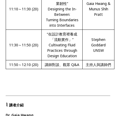
業韌性”
Gaia Hwang &
11:10～11:30 (20)
Designing the In-
Munus Shih
Between:
Pratt
Turning Boundaries
into Interfaces
“在設計教育裡養成
「流動實作」”
Stephen
11:30～11:50 (20)
Cultivating Fluid
Goddard
Practices through
UNSW
Design Education
11:50～12:10 (20)
講師對談、觀眾 Q&A
主持人與講師們
⌇
講者介紹
Dr. Gaia Hwang