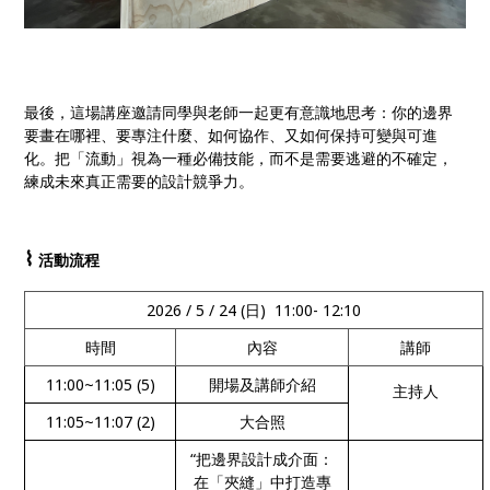
最後，這場講座邀請同學與老師一起更有意識地思考：你的邊界
要畫在哪裡、要專注什麼、如何協作、又如何保持可變與可進
化。把「流動」視為一種必備技能，而不是需要逃避的不確定，
練成未來真正需要的設計競爭力。
⌇
活動流程
2026 / 5 / 24 (日) 11:00- 12:10
時間
內容
講師
11:00~11:05 (5)
開場及講師介紹
主持人
11:05~11:07 (2)
大合照
“把邊界設計成介面：
在「夾縫」中打造專