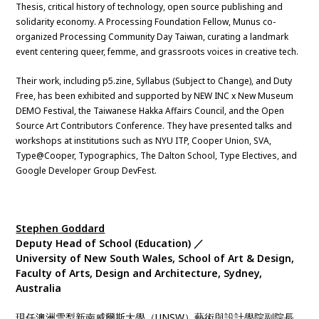
Thesis, critical history of technology, open source publishing and
solidarity economy. A Processing Foundation Fellow, Munus co-
organized Processing Community Day Taiwan, curating a landmark
event centering queer, femme, and grassroots voices in creative tech.
Their work, including p5.zine, Syllabus (Subject to Change), and Duty
Free, has been exhibited and supported by NEW INC x New Museum
DEMO Festival, the Taiwanese Hakka Affairs Council, and the Open
Source Art Contributors Conference. They have presented talks and
workshops at institutions such as NYU ITP, Cooper Union, SVA,
Type@Cooper, Typographics, The Dalton School, Type Electives, and
Google Developer Group DevFest.
Stephen Goddard
Deputy Head of School (Education) ／
University of New South Wales, School of Art & Design,
Faculty of Arts, Design and Architecture, Sydney,
Australia
現任澳洲雪梨新南威爾斯大學（UNSW）藝術與設計學院副院長