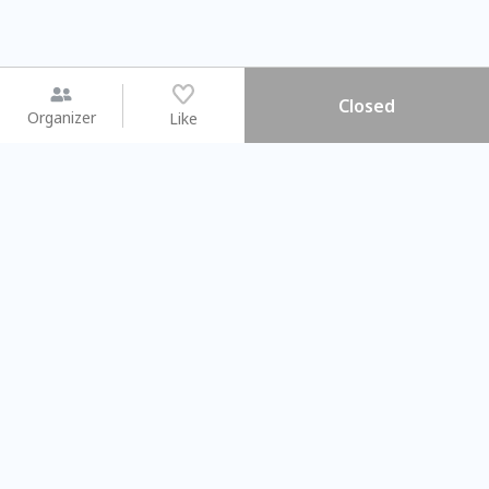
Closed
Organizer
Like
You may like
2026.08.15 (Sat) - 08.22 (Sat)
2026.08.15 (Sat) - 0
【親子手作體驗】哈東派對！
「共織宇宙」
比哈皮、東窩蕊
共織宇宙】 
Taipei City
New Taipei C