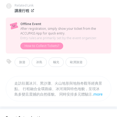
Related Link
講座行程
Offline Event
After registration, simply show your ticket from the
ACCUPASS App for quick entry.
Entry rules are primarily set by the event organizer.
How to Collect Tickets?
旅遊
冰島
極光
歐洲旅遊
走訪壯麗冰川、黑沙灘、火山地形與地熱奇觀等經典景
點。 行程融合金環路線、冰河湖與特色地貌，呈現冰
島多變且震撼的自然樣貌。 同時安排多元體驗活動，
...
more
如冰川健行、溫泉與自然景觀探索，整體旅程兼具視覺
震撼與深度體驗， 不僅是一場風景巡禮，更是一段貼
近自然、探索自我的難忘冒險。