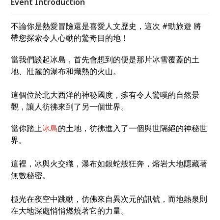
Event Introduction
不論你是熱愛冒險還是喜愛人文歷史，這次 #勁旅遊 將
帶您探索令人心動的驚奇目的地！
當我們談起冰島，首先會想到的便是那片冰雪覆蓋的土
地、壯麗的瀑布和熾熱的火山。
這個位於北大西洋的神秘國度，擁有令人驚嘆的自然景
觀，讓人彷彿來到了另一個世界。
當你踏上
冰島
的土地，彷彿進入了一個與世隔絕的神秘世
界。
這裡，冰與火交織，瀑布如銀蛇般狂奔，熔岩大地隱藏著
無數秘密。
極光在夜空中跳動，仿佛來自異次元的訊號，而地熱泉則
在大地深處悄悄燃燒著它的力量。