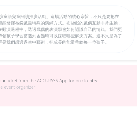
童演童語兒童閱讀推廣活動」這場活動的核心宗旨，不只是要把在
望能發揮布袋戲最特殊的演繹方式。布袋戲的戲偶互動非常生動，
在觀演過程中，透過戲偶的表演學會如何認識自己的情緒。我們更
帶領孩子學習當遇到困難時可以採取哪些解決方案。這不只是為了
更是我們想透過掌中藝術，把成長的能量帶給每一位孩子。
your ticket from the ACCUPASS App for quick entry.
he event organizer.