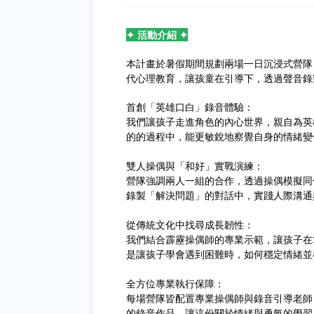
✦ 活動介紹 ✦
本計畫於暑假期間規劃兩場一日沉浸式營隊
代心理教育，讓孩童在引導下，透過聲音錄
首創「英雄口白」錄音體驗：
我們讓孩子走進角色的內心世界，親自為英
的的過程中，能更敏銳地察覺自身的情緒變
雙人操偶與「和好」實戰演練：
營隊強調兩人一組的合作，透過操偶模擬同
錄製「解決問題」的對話中，實踐人際溝通
從傳統文化中找尋成長韌性：
我們結合霹靂操偶師的專業示範，讓孩子在
是讓孩子學會遇到困難時，如何穩定情緒並
全方位專業執行保障：
每場營隊皆配置專業操偶師與錄音引導老師
的錄音作品，讓這份關於情緒與勇氣的學習