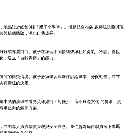
，地點設於總館3樓「親子小學堂」。活動結合布袋 戲傳統技藝與現
製與操偶體驗，深化自我成長。
雄錄製專屬口白。孩子在練習不同情緒聲線社如勇氣、冷靜、喜悅
化，建立「自我覺察」的能力。
儕間的衝突情境。孩子必須學習與夥伴討論劇本、分配動作，並在
與負責任的決定。
掌中戲的演繹中看見英雄如何面對挫折。這不只是文化 的傳承，更
尋求正向的解決方案。
，並由專人負責學員管理與安全維護。我們會為每位學員留下專屬
成果能被永久保存。