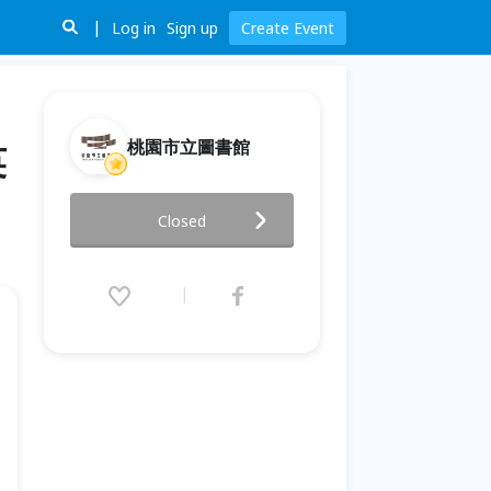
Log in
Sign up
Create Event
桃園市立圖書館
英
2026童演童語-兒童夏令營《英
Closed
雄心靈密碼：我的英雄我配音》
2026.07.16 (Thu) 13:00 - 16:00
(GMT+8)