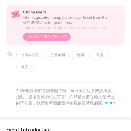
Offline Event
After registration, simply show your ticket from the
ACCUPASS App for quick entry.
Entry rules are primarily set by the event organizer.
How to Collect Tickets?
台灣布袋戲
兒童劇團
桃園
表演
親子
2026年桃園市立圖書館主辦「童演童語兒童閱讀推廣
活動」這場活動的核心宗旨，不只是要把在地文化學習
向下扎根，我們更希望能發揮布袋戲最特殊的演繹方
...
more
式。布袋戲的戲偶互動非常生動，能把抽象的情感具象
化，讓孩童在觀演過程中，透過戲偶的表演學會如何認
識自己的情緒。我們更在故事中融入解決困境的智慧，
帶領孩子學習當遇到困難時可以採取哪些解決方案。這
Event Introduction