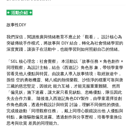
不只是為了呼應教育局所重視的全人教育，更是我們想
透過掌中藝術，把成長的能量帶給每一位孩子。
✦ 活動介紹 ✦
故事性DIY
我們深信，閱讀推廣與情緒教育不應止於「觀看」。設計核心為
突破傳統手作模式，將故事與 DIY 結合，轉化為社會情緒學習的
深度實踐，讓孩子在活動中，也能學習到如何照顧自己的情緒。
「SEL 核心理念：社會覺察」 本活動以「故事任務 × 角色創作 ×
同理觀察」為設計主軸，結合《西遊記》角色形 象，帶領學童學
習看見他人優點與特質。由說書人導入故事情境：取經旅途中，
孫悟 空的勇敢機靈、豬八戒的熱情樂觀、沙悟淨的穩重可靠與唐
三藏的慈悲堅定，因彼此 能力互補，才能克服重重難關。 然而
「偏見妖」施下迷霧，讓大家只看見缺點、忽略優點，隊伍因此
失去合作力量。 隨後進入西遊記角色DIY製作，由學童選擇並創
作角色戲偶，透過外觀設計與特質 討論，理解不同個性的價值。
完成後啟動「同理觀察任務」，戴上同理心眼鏡說出他 人優點與
特點，象徵驅散偏見迷霧。透過創作與分享歷程，培養學童換位
思考與欣賞 差異的同理能力。