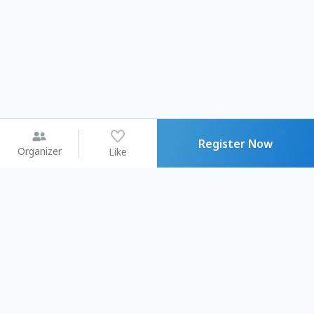
Register Now
Organizer
Like
You may like