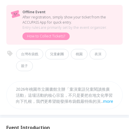
Offline Event
After registration, simply show your ticket from the
ACCUPASS App for quick entry.
Entry rules are primarily set by the event organizer.
How to Collect Tickets?
台灣布袋戲
兒童劇團
桃園
表演
親子
2026年桃園市立圖書館主辦「童演童語兒童閱讀推廣
活動」這場活動的核心宗旨，不只是要把在地文化學習
向下扎根，我們更希望能發揮布袋戲最特殊的演繹方
...
more
式。布袋戲的戲偶互動非常生動，能把抽象的情感具象
化，讓孩童在觀演過程中，透過戲偶的表演學會如何認
識自己的情緒。我們更在故事中融入解決困境的智慧，
帶領孩子學習當遇到困難時可以採取哪些解決方案。這
Event Introduction