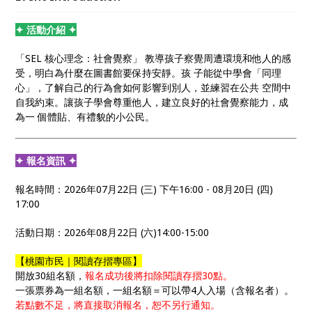
不只是為了呼應教育局所重視的全人教育，更是我們想
透過掌中藝術，把成長的能量帶給每一位孩子。
✦ 活動介紹 ✦
「SEL 核心理念：社會覺察」 教導孩子察覺周遭環境和他人的感
受，明白為什麼在圖書館要保持安靜。孩 子能從中學會「同理
心」，了解自己的行為會如何影響到別人，並練習在公共 空間中
自我約束。讓孩子學會尊重他人，建立良好的社會覺察能力，成
為一 個體貼、有禮貌的小公民。
✦ 報名資訊 ✦
報名時間：2026年07月22日 (三) 下午16:00 - 08月20日 (四)
17:00
活動日期：2026年08月22日 (六)14:00-15:00
【桃園市民｜閱讀存摺專區】
開放30組名額，
報名成功後將扣除閱讀存摺30點。
一張票券為一組名額，一組名額＝可以帶4人入場（含報名者）。
若點數不足，將直接取消報名，恕不另行通知。