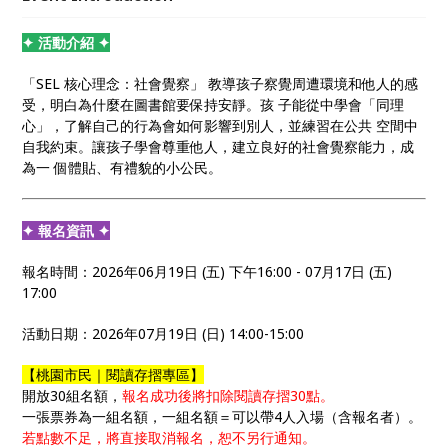
不只是為了呼應教育局所重視的全人教育，更是我們想
透過掌中藝術，把成長的能量帶給每一位孩子。
✦ 活動介紹 ✦
「SEL 核心理念：社會覺察」 教導孩子察覺周遭環境和他人的感
受，明白為什麼在圖書館要保持安靜。孩 子能從中學會「同理
心」，了解自己的行為會如何影響到別人，並練習在公共 空間中
自我約束。讓孩子學會尊重他人，建立良好的社會覺察能力，成
為一 個體貼、有禮貌的小公民。
✦ 報名資訊 ✦
報名時間：2026年06月19日 (五) 下午16:00 - 07月17日 (五)
17:00
活動日期：2026年07月19日 (日) 14:00-15:00
【桃園市民｜閱讀存摺專區】
開放30組名額，
報名成功後將扣除閱讀存摺30點。
一張票券為一組名額，一組名額＝可以帶4人入場（含報名者）。
若點數不足，將直接取消報名，恕不另行通知。