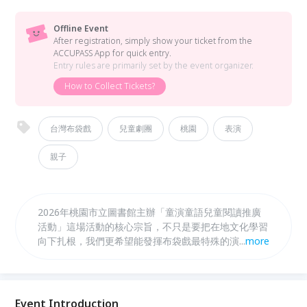
Offline Event
After registration, simply show your ticket from the
ACCUPASS App for quick entry.
Entry rules are primarily set by the event organizer.
How to Collect Tickets?
台灣布袋戲
兒童劇團
桃園
表演
親子
2026年桃園市立圖書館主辦「童演童語兒童閱讀推廣
活動」這場活動的核心宗旨，不只是要把在地文化學習
向下扎根，我們更希望能發揮布袋戲最特殊的演繹方
...
more
式。布袋戲的戲偶互動非常生動，能把抽象的情感具象
化，讓孩童在觀演過程中，透過戲偶的表演學會如何認
識自己的情緒。我們更在故事中融入解決困境的智慧，
帶領孩子學習當遇到困難時可以採取哪些解決方案。這
Event Introduction