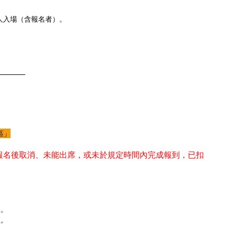
人入場（含報名者）。
_________
區」
若報名後取消、未能出席，或未於規定時間內完成報到，已扣
券。
座。