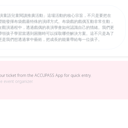
童演童語兒童閱讀推廣活動」這場活動的核心宗旨，不只是要把在
望能發揮布袋戲最特殊的演繹方式。布袋戲的戲偶互動非常生動，
在觀演過程中，透過戲偶的表演學會如何認識自己的情緒。我們更
帶領孩子學習當遇到困難時可以採取哪些解決方案。這不只是為了
更是我們想透過掌中藝術，把成長的能量帶給每一位孩子。
your ticket from the ACCUPASS App for quick entry.
he event organizer.