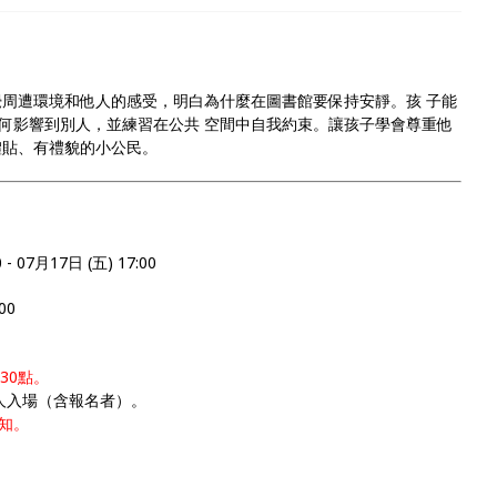
察覺周遭環境和他人的感受，明白為什麼在圖書館要保持安靜。孩 子能
何影響到別人，並練習在公共 空間中自我約束。讓孩子學會尊重他
體貼、有禮貌的小公民。
 07月17日 (五) 17:00
00
30點。
人入場（含報名者）。
知。