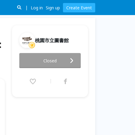
Log in
Sign up
Create Event
桃園市立圖書館
：
2026童演童語-《仙界小霹靂-圖
Closed
書館特工》任務三：理解
2026.07.19 (Sun) 14:00 - 15:00
(GMT+8)