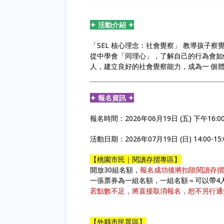
✦ 活動介紹 ✦
「SEL 核心理念：社會覺察」 教導孩子
從中學會「同理心」，了解自己的行為會如
人，建立良好的社會覺察能力，成為一 個
✦ 報名資訊 ✦
報名時間：2026年06月19日 (五) 下午16:00 -
活動日期：2026年07月19日 (日) 14:00-15:
【桃園市民｜閱讀存摺專區】
開放30組名額，
報名成功後將扣除閱讀存摺
一張票券為一組名額，一組名額＝可以帶4
若點數不足，將直接取消報名，恕不另行通
【外縣市民眾區】