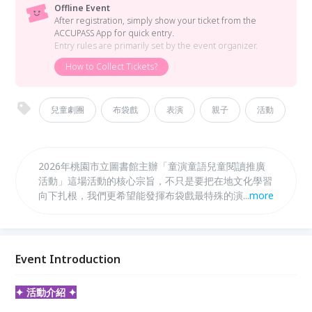
Offline Event
After registration, simply show your ticket from the
ACCUPASS App for quick entry.
Entry rules are primarily set by the event organizer.
How to Collect Tickets?
兒童劇團
布袋戲
表演
親子
活動
2026年桃園市立圖書館主辦「童演童語兒童閱讀推廣
活動」這場活動的核心宗旨，不只是要把在地文化學習
向下扎根，我們更希望能發揮布袋戲最特殊的演繹方
...
more
式。布袋戲的戲偶互動非常生動，能把抽象的情感具象
化，讓孩童在觀演過程中，透過戲偶的表演學會如何認
識自己的情緒。我們更在故事中融入解決困境的智慧，
帶領孩子學習當遇到困難時可以採取哪些解決方案。這
Event Introduction
不只是為了呼應教育局所重視的全人教育，更是我們想
透過掌中藝術，把成長的能量帶給每一位孩子。
✦ 活動介紹 ✦