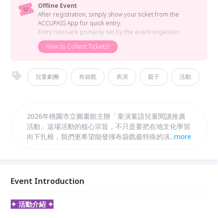
Offline Event
After registration, simply show your ticket from the
ACCUPASS App for quick entry.
Entry rules are primarily set by the event organizer.
How to Collect Tickets?
兒童劇團
布袋戲
表演
親子
活動
2026年桃園市立圖書館主辦「童演童語兒童閱讀推廣
活動」這場活動的核心宗旨，不只是要把在地文化學習
向下扎根，我們更希望能發揮布袋戲最特殊的演繹方
...
more
式。布袋戲的戲偶互動非常生動，能把抽象的情感具象
化，讓孩童在觀演過程中，透過戲偶的表演學會如何認
識自己的情緒。我們更在故事中融入解決困境的智慧，
帶領孩子學習當遇到困難時可以採取哪些解決方案。這
Event Introduction
不只是為了呼應教育局所重視的全人教育，更是我們想
透過掌中藝術，把成長的能量帶給每一位孩子。
✦ 活動介紹 ✦