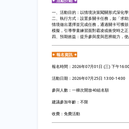
✦ 活動介紹 ✦
一、活動目的：以情境決策闖關形式深化學
二、執行方式：設置多關卡任務，如「求助
情境做出選擇並完成任務，通過關卡可獲頒
模擬，引導學童練習面對霸凌或衝突時之正
四、預期效益：提升參與度與思辨能力，使
✦ 報名資訊 ✦
報名時間：2026年07月01日 (三) 下午16:00 -
活動日期：2026年07月25日 13:00-14:00
參與人數：一梯次開放40組名額
建議參加年齡：不限
收費：免費活動