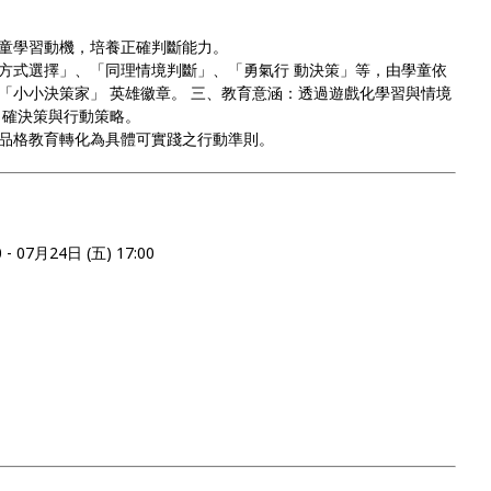
童學習動機，培養正確判斷能力。
方式選擇」、「同理情境判斷」、「勇氣行 動決策」等，由學童依
「小小決策家」 英雄徽章。 三、教育意涵：透過遊戲化學習與情境
 確決策與行動策略。
品格教育轉化為具體可實踐之行動準則。
 07月24日 (五) 17:00