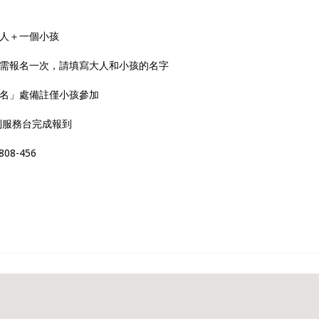
大人＋一個小孩
只需報名一次，請填寫大人和小孩的名字
姓名」處備註僅小孩參加
時到服務台完成報到
8-456