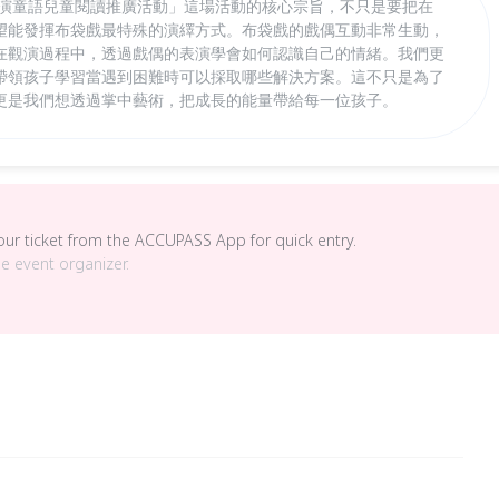
童演童語兒童閱讀推廣活動」這場活動的核心宗旨，不只是要把在
望能發揮布袋戲最特殊的演繹方式。布袋戲的戲偶互動非常生動，
在觀演過程中，透過戲偶的表演學會如何認識自己的情緒。我們更
帶領孩子學習當遇到困難時可以採取哪些解決方案。這不只是為了
更是我們想透過掌中藝術，把成長的能量帶給每一位孩子。
your ticket from the ACCUPASS App for quick entry.
he event organizer.