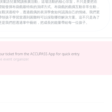
童演童語兒童閱讀推廣活動」這場活動的核心宗旨，不只是要把在
望能發揮布袋戲最特殊的演繹方式。布袋戲的戲偶互動非常生動，
在觀演過程中，透過戲偶的表演學會如何認識自己的情緒。我們更
帶領孩子學習當遇到困難時可以採取哪些解決方案。這不只是為了
更是我們想透過掌中藝術，把成長的能量帶給每一位孩子。
your ticket from the ACCUPASS App for quick entry.
he event organizer.