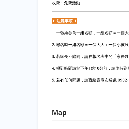
收費：免費活動
✦ 注意事項 ✦
1. 一張票券為一組名額，一組名額＝一個
2. 報名時一組名額＝一個大人＋一個小孩
3. 若家長不陪同，請在報名表中的「家長
4. 報到時間請於下午1點10分前，請準時
5. 若有任何問題，請聯絡霹靂布袋戲 0982-80
Map