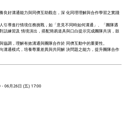
養良好溝通能力與同儕互助觀念，深 化同理理解與合作學習之實踐
人引導進行情境任務挑戰，如「意見不同時如何溝通」、「團隊遇
對話練習及 情境演出，搭配簡易道具與口白提示完成團隊共演，鼓
與協調，理解有效溝通與團隊合作於 同儕互動中的重要性。
向溝通模式，培養尊重差異與共同解 決問題之能力，提升團隊合作
 06月26日 (五) 17:00