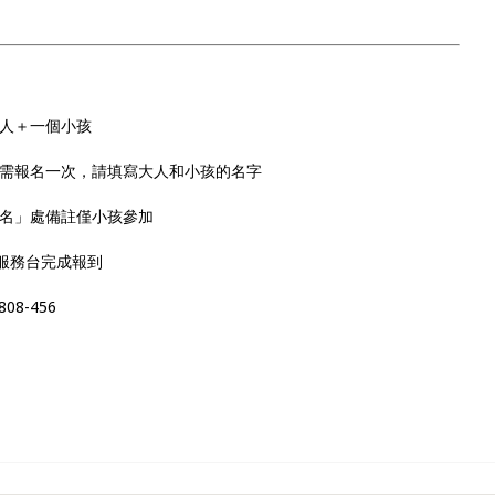
大人＋一個小孩
只需報名一次，請填寫大人和小孩的名字
姓名」處備註僅小孩參加
到服務台完成報到
8-456