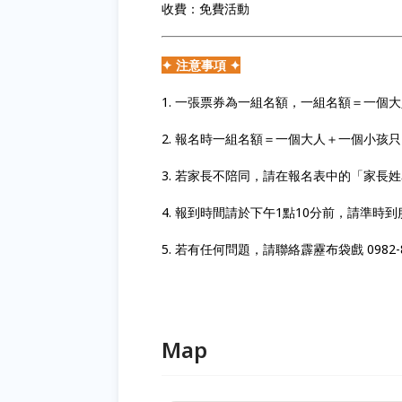
收費：免費活動
✦ 注意事項 ✦
1. 一張票券為一組名額，一組名額＝一個
2. 報名時一組名額＝一個大人＋一個小孩
3. 若家長不陪同，請在報名表中的「家長
4. 報到時間請於下午1點10分前，請準時
5. 若有任何問題，請聯絡霹靂布袋戲 0982-80
Map