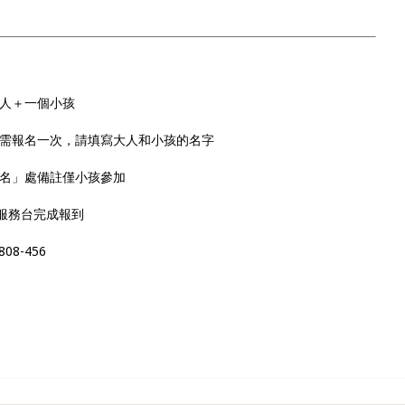
大人＋一個小孩
只需報名一次，請填寫大人和小孩的名字
姓名」處備註僅小孩參加
到服務台完成報到
8-456