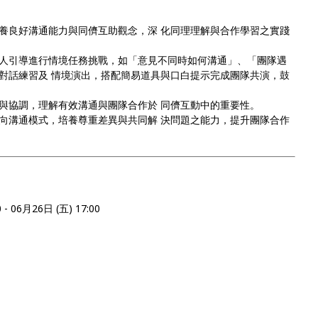
養良好溝通能力與同儕互助觀念，深 化同理理解與合作學習之實踐
人引導進行情境任務挑戰，如「意見不同時如何溝通」、「團隊遇
對話練習及 情境演出，搭配簡易道具與口白提示完成團隊共演，鼓
與協調，理解有效溝通與團隊合作於 同儕互動中的重要性。
向溝通模式，培養尊重差異與共同解 決問題之能力，提升團隊合作
 06月26日 (五) 17:00