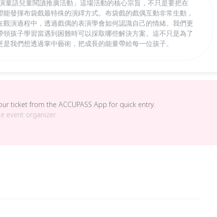
童演童語兒童閱讀推廣活動」這場活動的核心宗旨，不只是要把在
望能發揮布袋戲最特殊的演繹方式。布袋戲的戲偶互動非常生動，
在觀演過程中，透過戲偶的表演學會如何認識自己的情緒。我們更
帶領孩子學習當遇到困難時可以採取哪些解決方案。這不只是為了
更是我們想透過掌中藝術，把成長的能量帶給每一位孩子。
your ticket from the ACCUPASS App for quick entry.
he event organizer.