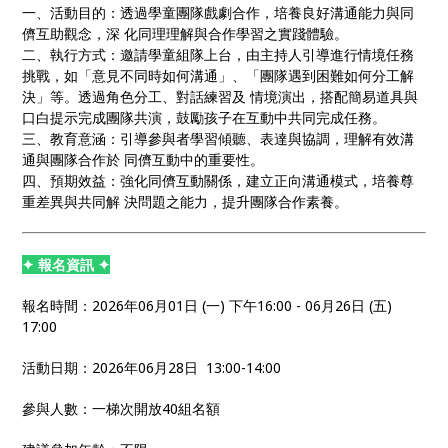
一、活動目的：透過學童團隊戲劇合作，培養良好溝通能力與同
儕互助觀念，深 化同理理解與合作學習之實踐體驗。
二、執行方式：邀請學童組隊上台，由主持人引導進行情境任務
挑戰，如「意見不同時如何溝通」、「團隊遇到困難如何分工解
決」等。透過角色分工、對話練習及 情境演出，搭配簡易道具與
口白提示完成團隊共演，鼓勵孩子在互動中共同完成任務。
三、教育意涵：引導參與者學習傾聽、表達與協調，理解有效溝
通與團隊合作於 同儕互動中的重要性。
四、預期效益：強化同儕互動關係，建立正向溝通模式，培養尊
重差異與共同解 決問題之能力，提升團隊合作素養。
✦ 報名資訊 ✦
報名時間：2026年06月01日 (一) 下午16:00 - 06月26日 (五)
17:00
活動日期：2026年06月28日 13:00-14:00
參與人數：一梯次開放40組名額