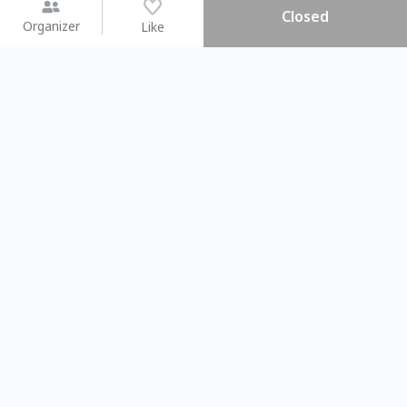
Closed
Organizer
Like
You may like
2026.08.15 (Sat) - 08.22 (Sat)
2026.08.15 (Sat) - 08.
【親子手作體驗】哈東派對！
「共織宇宙」
比哈皮、東窩蕊
共織宇宙】 七
Taipei City
New Taipei Ci
#
歡迎新手
1009
9
#
植物生態瓶