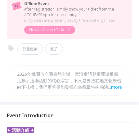
Offline Event
After registration, simply show your ticket from the
ACCUPASS App for quick entry.
Entry rules are primarily set by the event organizer.
How to Collect Tickets?
兒童戲劇
親子
2026年桃園市立圖書館主辦「童演童語兒童閱讀推廣
活動」這場活動的核心宗旨，不只是要把在地文化學習
向下扎根，我們更希望能發揮布袋戲最特殊的演繹方
...
more
式。布袋戲的戲偶互動非常生動，能把抽象的情感具象
化，讓孩童在觀演過程中，透過戲偶的表演學會如何認
識自己的情緒。我們更在故事中融入解決困境的智慧，
帶領孩子學習當遇到困難時可以採取哪些解決方案。這
Event Introduction
不只是為了呼應教育局所重視的全人教育，更是我們想
透過掌中藝術，把成長的能量帶給每一位孩子。
✦ 活動介紹 ✦