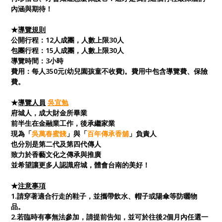
內涵與期待！
★
導覽規則
公開行程：12人成團，人數上限30人
包團行程：15人成團，人數上限30人
導覽時間：3小時
費用：每人350元(幼兒園孩童不收費)。費用中包含導覽費、保險
費。
★
導覽人員
吳宜勉
府城人，成大財金所畢業
前半生在金融業工作，後承繼家業
現為「
吳萬春蜜餞
」與「
百年傳承
香舖
」負責人
也分別是第二代及第四代傳人
致力於香藝文化之傳承與推廣
並希望讓更多人認識府城，體會台南的美好！
★
注意事項
1.請穿著適合行走的鞋子，並攜帶飲水、帽子或陽傘等防曬物
品。
2.若臨時有事無法參加，請提前告知，並可於往後2個月內任選一