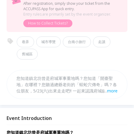
After registration, simply show your ticket from the
ACCUPASS App for quick entry.
Entry rules are primarily set by the event organizer.
How to Collect Tickets?
巷弄
城市導覽
台南小旅行
走讀
舊城區
您知道鎮北坊曾是府城軍事重地嗎？您知道「開臺聖
地」在哪裡？您聽過總爺老街的「蜈蚣穴傳奇」嗎？各
位朋友，5/23(六)出來走走吧!! 一起來認識府城鎮北
...
more
坊，一起來聽聽開基天后宮和三老爺宮的故事，一起來
漫步大銃街與總爺街吧~~~ 快來參加我們精彩的導覽
行程6：穿街走巷探索府城4---鎮北坊風雲 《府城漫
遊。導覽行程》漫遊老台南、探索舊城區，來一趟知性
Event Introduction
的府城之旅，喚醒您對家鄉的熱情與感動!!
您知道鎮北坊曾是府城軍事重地嗎？