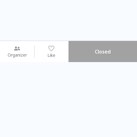
Closed
Organizer
Like
You may like
2026.08.15 (Sat) - 08.22 (Sat)
2026.08.15 (Sat) - 0