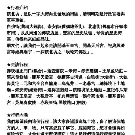
★行程介紹
鎮北坊，是以十字大街向北發展的街區，清朝時期是行政官署與
軍事重鎮。
自強街(舊稱大銃街)、崇安街(舊稱總爺街)、北忠街(舊稱市仔頭米
市街)，以及周邊的傳統店屋，豐富的歷史紋理，珍貴的歷史街
區，值得您來細細品味。
朋友們，讓我們一起來走訪開基玉皇宮、開基天后宮、祀典興濟
宮等經典廟宇，一探鎮北坊之「蜈蚣穴傳說」。
★走訪行程
赤崁樓正門口(集合)→蓬壺書院→米街→赤崁璽樓→王泉盈紙莊→
舊來發餅舖→開基天后宮→德慶溪古河道→自強街(大銃街)→大銃
街黃宅→元和宮全台白龍庵→烏鬼井→三老爺宮→總祿境下土地
廟→崇安街(總爺街)→連得堂煎餅→鎮轅境頂土地廟→盧記冬瓜茶
→開基玉皇宮→大觀音亭→祀典興濟宮→鴨母寮市場→開基靈祐
宮→吳萬春蜜餞→赤崁東街.民族路口(解散)
★
行程內涵
我們希望藉由這個行程，讓大家多認識這塊土地，多了解這個地
方的人、事、物。只有當您愈了解它、愈認識它，您才會懂得如
何珍惜它、才會知道怎麼保護它！這才是我們這個行程最深層的