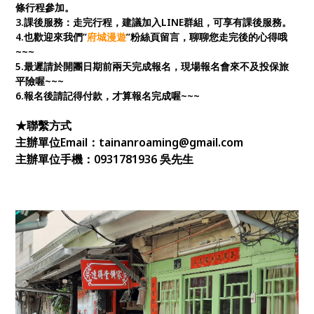
條行程參加。
3.課後服務：走完行程，建議加入LINE群組，可享有課後服務。
4.也歡迎來我們”
府城漫遊
”粉絲頁留言，聊聊您走完後的心得哦
~~~
5.最遲請於開團日期前兩天完成報名，現場報名會來不及投保旅
平險喔~~~
6.報名後請記得付款，才算報名完成喔~~~
★聯繫方式
主辦單位Email：tainanroaming@gmail.com
主辦單位手機：0931781936 吳先生