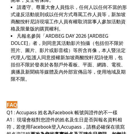
請遵守、尊重大會人員指示，任何人以任何不當的形
式違反活動規則或以任何方式辱罵工作人員等，新加坡
商酩悅軒尼詩現場工作人員有權取消當事人參加活動資
格及限量版的購買權利。
凡報名參與「ARDBEG DAY 2026 [
ARDBEG
DOLCE
]
」者，則同意其活動影片拍攝（包括但不限於
照片、圖片、影片或影音檔）等所含肖像，本人暨法定
代理人/監護人同意授權新加坡商酩悅軒尼詩使用，包
括但不限於發表於各類戶外看板、平面、網路、電視、
廣播及新聞稿等媒體及內外部宣傳品等，使用地域及期
限不限。
FAQ
Q1 : Accupass
姓名為Facebook 帳號與證件的不一樣
A1 : 現場會核對您證件的姓名及生日是否與報名資料相
符，若使用Facebook登入Accupass，請務必確保在填寫
報名資訊時
更改為您的真實姓名及正確生日資訊，如無法