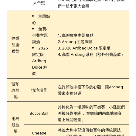
大合照
們一起來張大合照
主題點
心
免費/
付費主題
1. 島嶼故事主題餐點
煙燻
調酒
2. Ardbeg 主題調酒
甜蜜
2026
3. 2026 Ardbeg Dolce 限定版
餐館
限定版
4. 高階 Ardbeg 系列（額外付費品飲）
Ardbeg
Dolce 純
飲
琥珀
在許願池中投下你的心願，讓Ardbeg
許願
情境場景
帶來幸福好運
池
其轉化為一場風味的平衡賽，小怪獸們
Bocce Ball
將被分為兩隊，
​
在微縮的兩島地圖賽
兩島
道上展開較量。
競技
將義大利中部流傳數百年的傳統競技
場
Cheese