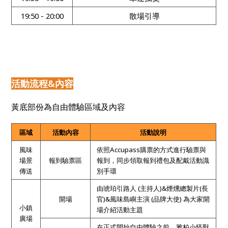
19:50 - 20:00
散場引導
活動流程&內容
黃底部份為自由體驗區域及內容
區域
活動內容
活動說明
風味
依照Accupass購票的方式進行驗票與
場景
報到驗票區
報到，同步領取報到禮包及配戴活動識
傳送
別手環
由琥珀引路人 (主持人)&煙燻總製片(長
開場
官)&風味島嶼主演 (品牌大使) 為大家開
小鎮
場介紹活動主題
廣場
在正式開始自由體驗之前，雅柏小怪獸