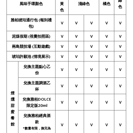
綠
風味手環顏色
黃
淺綠色
橘色
色
色
雅柏琥珀通行包 (報到禮
V
V
V
V
V
包)
泥煤假期 (視覺拍照區)
V
V
V
V
V
兩島競技場 (互動遊戲)
V
V
V
V
V
琥珀許願池
(
情境展示)
V
V
V
V
V
兌換主題點心乙
V
V
V
V
V
份
兌換主題調酒乙
V
V
V
V
V
杯
煙
燻
兌換雅柏DOLCE
V
V
V
V
V
甜
限定版20ml
蜜
兌換雅柏經典酒
餐
款
館
V
V
V
V
V
*
數量有限，換完為