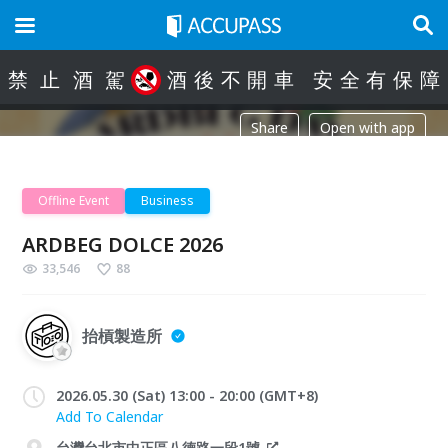
禁
止
酒
駕
酒
後
不
開
車
安
全
有
保
障
Share
Open with app
Offline Event
Business
ARDBEG DOLCE 2026
33,546
88
抬槓製造所
2026.05.30 (Sat) 13:00 - 20:00 (GMT+8)
Add To Calendar
台灣台北市中正區八德路一段1號