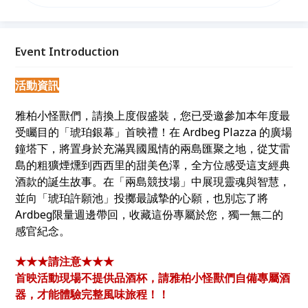
一部由艾雷島與西西里島聯手主演的風味巨作，帶領您
穿越煙燻的迷霧，踏入充滿琥珀光影的義式廣場！ 誠
摯邀請每位雅柏小怪獸化身「風味製作人」，親自入鏡
這場感官饗宴。透過視覺與味覺的雙重顯影，解開
Event Introduction
2026 限定版 Ardbeg Dolce 的神祕面紗，啟動一場交
織煙燻與甜美的旅程！
活動資訊
雅柏小怪獸們，請換上度假盛裝，您已受邀參加本年度最
受矚目的「琥珀銀幕」首映禮！在 Ardbeg Plazza 的廣場
鐘塔下，將置身於充滿異國風情的兩島匯聚之地，從艾雷
島的粗獷煙燻到西西里的甜美色澤，全方位感受這支經典
酒款的誕生故事。在「兩島競技場」中展現靈魂與智慧，
並向「琥珀許願池」投擲最誠摯的心願，也別忘了將
Ardbeg限量週邊帶回，收藏這份專屬於您，獨一無二的
感官紀念。
★★★請注意★★★
首映活動現場不提供品酒杯，請雅柏小怪獸們自備專屬酒
器，才能體驗完整風味旅程！！