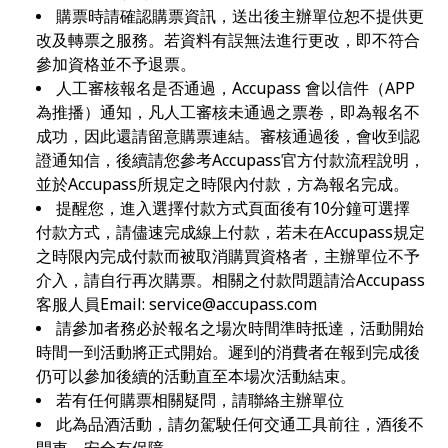
購票時請確認購票資訊，送出後主辦單位恕不提供更
改及轉票之服務。若資料有誤無法進行更改，即不符合
參加資格並不予退票。
人工審核報名是否通過，Accupass 會以信件（APP
為推播）通知，凡人工審核未通過之票卷，即為報名不
成功，因此還請留意購票連結。審核通過後，會收到認
證通知信，後續請您參考Accupass官方付款流程說明，
並於Accupass所規定之時限內付款，方為報名完成。
提醒您，進入選擇付款方式頁面後有10分鐘可選擇
付款方式，請儘速完成線上付款，若未在Accupass規定
之時限內完成付款而被取消購買資格者，主辦單位不予
介入，請自行再次購票。相關之付款問題請洽Accupass
客服人員Email:
service@accupass.com
請參加者務必於報名之場次時間準時抵達，活動開始
時間一到活動將正式開始。遲到的消費者在報到完成後
仍可以參加後續的活動直至本場次活動結束。
若有任何購票相關疑問，請聯絡主辦單位
此為品酒活動，請勿駕駛任何交通工具前往，酒後不
開車，安全有保障。