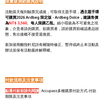
限量版酒款購買說明
活動當天報到驗票完成後，可取得主題手環，
憑主題手環
可購買2026 Ardbeg 限定版 - Ardbeg Dolce，建議售價
為
NT$ 3,560
。
每人限購乙瓶。
細小瑕疵為不可避免之現
象，介意者請勿購買。欲購買者，請於購買前確認產品狀
態，售出後概不接受退換貨。
新加坡商酩悅軒尼詩有權隨時修正、暫停或終止本活動及
辦法並保有活動最終解釋權。
付款流程及注意事項
點選付款前請先閱讀
:
Accupass
多種購票付款方式-
付款
期限及注意事項