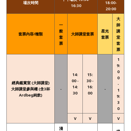
場次時間
18:00-
16:30
20:00
大
一
師
般
星光
講
套票內容/種類
大師講堂套票
套
套票
堂
票
套
票
1
9:
0
14:
15:
0
00 -
30 -
經典鑑賞室 (
大師講堂)
-
14:
16:
大師講堂參與權 (含3杯
-
-
1
30
00
Ardbeg純飲)
9:
3
0
V
V
V
淺