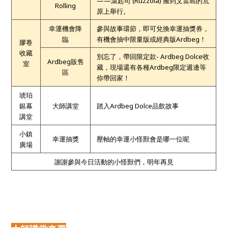
——滾起司 (Ruzzola)
搬到艾雷島的荒
Rolling
原上舉行。
幸運機會降
參與故事環節，即可兌換幸運抽獎券，
臨
有機會抽中限量版或經典版Ardbeg！
膠卷
收藏
別忘了，帶回限定款-
Ardbeg Dolce
收
Ardbeg
販售
室
藏，現場還有各種Ardbeg限定週邊等
區
你帶回家！
琥珀
銀幕
大師講堂
踏入Ardbeg Dolce品飲故事
講堂
小鎮
幸運抽獎
壓軸的幸運小怪獸會是哪一位呢
廣場
謝謝參與今日活動的小怪獸們，明年再見