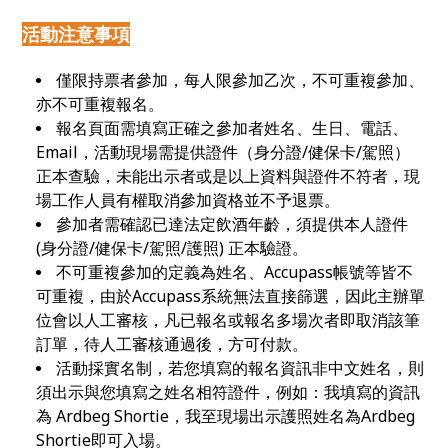
活動注意事項
僅限持票者參加，每人限參加乙次，不可重複參加、
亦不可重複報名。
報名頁面需填寫正確之參加者姓名、生日、電話、
Email，活動現場需提供證件（身分證/健保卡/駕照）
正本查驗，未能出示者或是以上資料與證件不符者，現
場工作人員有權取消參加資格並不予退票。
參加者需確認已達法定飲酒年齡，須提供本人證件
(身分證/健保卡/駕照/護照) 正本驗證。
不可重複參加的定義為姓名、Accupass帳號等皆不
可重複，由於Accupass系統無法直接篩選，因此主辦單
位會以人工審核，凡已報名或報名多場次者即取消該筆
訂單，待人工審核通過後，方可付款。
活動採實名制，若您填寫的報名資訊非中文姓名，則
須出示與您填寫之姓名相符證件，例如：我填寫的資訊
為 Ardbeg Shortie，我至現場出示護照姓名為Ardbeg
Shortie即可入場。