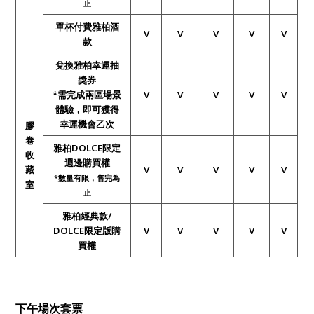
止
單杯付費雅柏酒
V
V
V
V
V
款
兌換雅柏幸運抽
獎券
*需完成兩區場景
V
V
V
V
V
體驗，即可獲得
幸運機會乙次
膠
卷
雅柏DOLCE限定
收
週邊購買權
藏
V
V
V
V
V
*
數量有限，售完為
室
止
雅柏經典款/
DOLCE限定版購
V
V
V
V
V
買權
下午場次套票