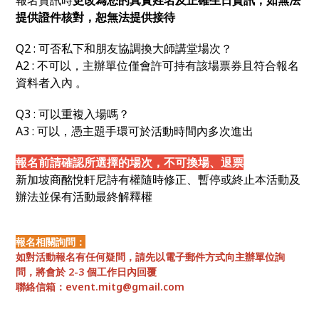
提供證件核對，恕無法提供接待
Q2 :
可否私下和朋友協調換大師講堂場次？
A2 : 不可以，主辦單位僅會許可持有該場票券且符合報名
資料者入內 。
Q3 :
可以重複入場嗎？
A3 : 可以，憑主題手環可於活動時間內多次進出
報名前請確認所選擇的場次，不可換場、退票
新加坡商酩悅軒尼詩有權隨時修正、暫停或終止本活動及
辦法並保有活動最終解釋權
報名相關詢問：
如對活動報名有任何疑問，請先以電子郵件方式向主辦單位詢
問，將會於 2-3 個工作日內回覆
聯絡信箱：
event.mitg@gmail.com