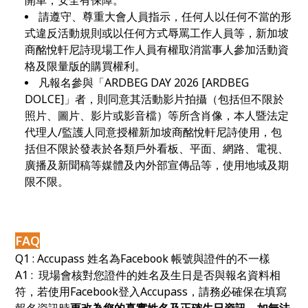
請遵守、尊重大會人員指示，任何人以任何不當的形
式違反活動規則或以任何方式辱罵工作人員等，新加坡
商酩悅軒尼詩現場工作人員有權取消當事人參加活動資
格及限量版的購買權利。
凡報名參與「ARDBEG DAY 2026 [
ARDBEG
DOLCE
]
」者，則同意其活動影片拍攝（包括但不限於
照片、圖片、影片或影音檔）等所含肖像，本人暨法定
代理人/監護人同意授權新加坡商酩悅軒尼詩使用，包
括但不限於發表於各類戶外看板、平面、網路、電視、
廣播及新聞稿等媒體及內外部宣傳品等，使用地域及期
限不限。
FAQ
Q1 : Accupass
姓名為Facebook 帳號與證件的不一樣
A1 : 現場會核對您證件的姓名及生日是否與報名資料相
符，若使用Facebook登入Accupass，請務必確保在填寫
報名資訊時
更改為您的真實姓名及正確生日資訊，如無法