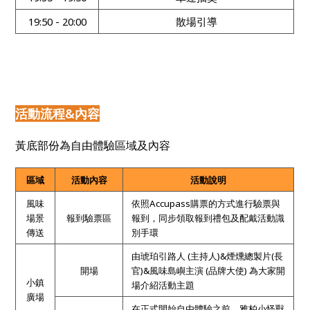
19:50 - 20:00
散場引導
活動流程&內容
黃底部份為自由體驗區域及內容
區域
活動內容
活動說明
風味
依照Accupass購票的方式進行驗票與
場景
報到驗票區
報到，同步領取報到禮包及配戴活動識
傳送
別手環
由琥珀引路人 (主持人)&煙燻總製片(長
開場
官)&風味島嶼主演 (品牌大使) 為大家開
小鎮
場介紹活動主題
廣場
在正式開始自由體驗之前，雅柏小怪獸