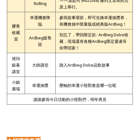
——滾起司 (Ruzzola)
搬到艾雷島的荒
Rolling
原上舉行。
幸運機會降
參與故事環節，即可兌換幸運抽獎券，
臨
有機會抽中限量版或經典版Ardbeg！
膠卷
收藏
別忘了，帶回限定款-
Ardbeg Dolce
收
Ardbeg
販售
室
藏，現場還有各種Ardbeg限定週邊等
區
你帶回家！
琥珀
銀幕
大師講堂
踏入Ardbeg Dolce品飲故事
講堂
小鎮
幸運抽獎
壓軸的幸運小怪獸會是哪一位呢
廣場
謝謝參與今日活動的小怪獸們，明年再見