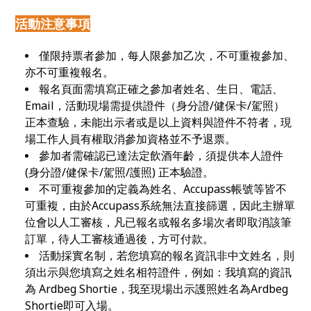
活動注意事項
僅限持票者參加，每人限參加乙次，不可重複參加、
亦不可重複報名。
報名頁面需填寫正確之參加者姓名、生日、電話、
Email，活動現場需提供證件（身分證/健保卡/駕照）
正本查驗，未能出示者或是以上資料與證件不符者，現
場工作人員有權取消參加資格並不予退票。
參加者需確認已達法定飲酒年齡，須提供本人證件
(身分證/健保卡/駕照/護照) 正本驗證。
不可重複參加的定義為姓名、Accupass帳號等皆不
可重複，由於Accupass系統無法直接篩選，因此主辦單
位會以人工審核，凡已報名或報名多場次者即取消該筆
訂單，待人工審核通過後，方可付款。
活動採實名制，若您填寫的報名資訊非中文姓名，則
須出示與您填寫之姓名相符證件，例如：我填寫的資訊
為 Ardbeg Shortie，我至現場出示護照姓名為Ardbeg
Shortie即可入場。