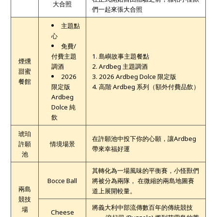
大合照
們一起來張大合照
主題點
心
免費/
付費主題
1. 島嶼故事主題餐點
煙燻
調酒
2. Ardbeg 主題調酒
甜蜜
2026
3. 2026 Ardbeg Dolce 限定版
餐館
限定版
4. 高階 Ardbeg 系列（額外付費品飲）
Ardbeg
Dolce 純
飲
琥珀
在許願池中投下你的心願，讓Ardbeg
許願
情境場景
帶來幸福好運
池
其轉化為一場風味的平衡賽，小怪獸們
Bocce Ball
將被分為兩隊，
​
在微縮的兩島地圖賽
兩島
道上展開較量。
競技
將義大利中部流傳數百年的傳統競技
場
Cheese