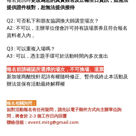
提供證件核對，恕無法提供接待
Q2 :
可否私下和朋友協調換大師講堂場次？
A2 : 不可以，主辦單位僅會許可持有該場票券且符合報名
資料者入內 。
Q3 :
可以重複入場嗎？
A3 : 可以，憑主題手環可於活動時間內多次進出
報名前請確認所選擇的場次，不可換場、退票
新加坡商酩悅軒尼詩有權隨時修正、暫停或終止本活動及
辦法並保有活動最終解釋權
報名相關詢問：
如對活動報名有任何疑問，請先以電子郵件方式向主辦單位詢
問，將會於 2-3 個工作日內回覆
聯絡信箱：
event.mitg@gmail.com