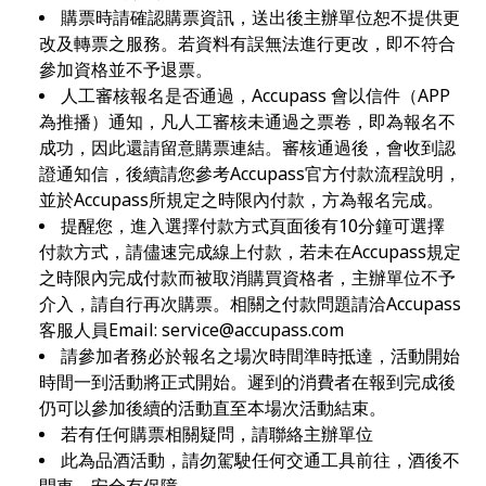
購票時請確認購票資訊，送出後主辦單位恕不提供更
改及轉票之服務。若資料有誤無法進行更改，即不符合
參加資格並不予退票。
人工審核報名是否通過，Accupass 會以信件（APP
為推播）通知，凡人工審核未通過之票卷，即為報名不
成功，因此還請留意購票連結。審核通過後，會收到認
證通知信，後續請您參考Accupass官方付款流程說明，
並於Accupass所規定之時限內付款，方為報名完成。
提醒您，進入選擇付款方式頁面後有10分鐘可選擇
付款方式，請儘速完成線上付款，若未在Accupass規定
之時限內完成付款而被取消購買資格者，主辦單位不予
介入，請自行再次購票。相關之付款問題請洽Accupass
客服人員Email:
service@accupass.com
請參加者務必於報名之場次時間準時抵達，活動開始
時間一到活動將正式開始。遲到的消費者在報到完成後
仍可以參加後續的活動直至本場次活動結束。
若有任何購票相關疑問，請聯絡主辦單位
此為品酒活動，請勿駕駛任何交通工具前往，酒後不
開車，安全有保障。