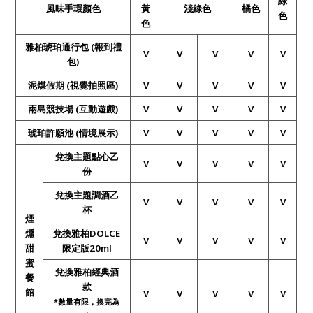
綠
風味手環顏色
黃
淺綠色
橘色
色
色
雅柏琥珀通行包 (報到禮
V
V
V
V
V
包)
泥煤假期 (視覺拍照區)
V
V
V
V
V
兩島競技場 (互動遊戲)
V
V
V
V
V
琥珀許願池
(
情境展示)
V
V
V
V
V
兌換主題點心乙
V
V
V
V
V
份
兌換主題調酒乙
V
V
V
V
V
杯
煙
燻
兌換雅柏DOLCE
V
V
V
V
V
甜
限定版20ml
蜜
兌換雅柏經典酒
餐
款
館
V
V
V
V
V
*
數量有限，換完為