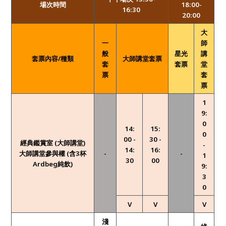
場次時間
18:00-
16:30
20:00
大
一
師
般
星光
講
套票內容/種類
大師講堂套票
套
套票
堂
票
套
票
1
9:
0
14:
15:
0
00 -
30 -
經典鑑賞室 (
大師講堂)
-
14:
16:
大師講堂參與權 (含3杯
-
-
1
30
00
Ardbeg純飲)
9:
3
0
V
V
V
淺