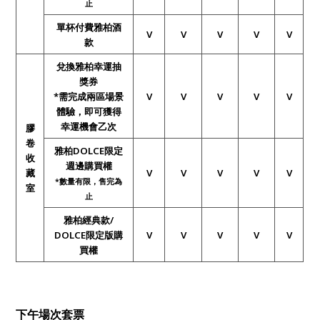
止
單杯付費雅柏酒
V
V
V
V
V
款
兌換雅柏幸運抽
獎券
*需完成兩區場景
V
V
V
V
V
體驗，即可獲得
幸運機會乙次
膠
卷
雅柏DOLCE限定
收
週邊購買權
藏
V
V
V
V
V
*
數量有限，售完為
室
止
雅柏經典款/
DOLCE限定版購
V
V
V
V
V
買權
下午場次套票