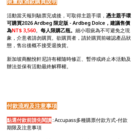
限量版酒款購買說明
活動當天報到驗票完成後，可取得主題手環，
憑主題手環
可購買2026 Ardbeg 限定版 - Ardbeg Dolce，建議售價
為
NT$ 3,560
。
每人限購乙瓶。
細小瑕疵為不可避免之現
象，介意者請勿購買。欲購買者，請於購買前確認產品狀
態，售出後概不接受退換貨。
新加坡商酩悅軒尼詩有權隨時修正、暫停或終止本活動及
辦法並保有活動最終解釋權。
付款流程及注意事項
點選付款前請先閱讀
:
Accupass
多種購票付款方式-
付款
期限及注意事項