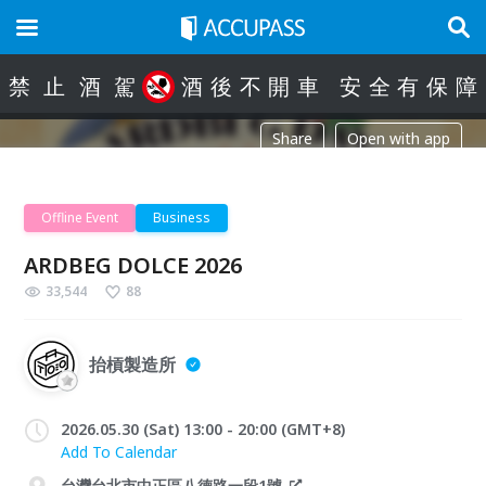
禁
止
酒
駕
酒
後
不
開
車
安
全
有
保
障
Share
Open with app
Offline Event
Business
ARDBEG DOLCE 2026
33,544
88
抬槓製造所
2026.05.30 (Sat) 13:00 - 20:00 (GMT+8)
Add To Calendar
台灣台北市中正區八德路一段1號