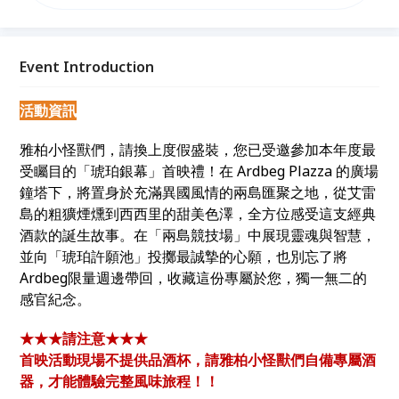
一部由艾雷島與西西里島聯手主演的風味巨作，帶領您
穿越煙燻的迷霧，踏入充滿琥珀光影的義式廣場！ 誠
摯邀請每位雅柏小怪獸化身「風味製作人」，親自入鏡
這場感官饗宴。透過視覺與味覺的雙重顯影，解開
Event Introduction
2026 限定版 Ardbeg Dolce 的神祕面紗，啟動一場交
織煙燻與甜美的旅程！
活動資訊
雅柏小怪獸們，請換上度假盛裝，您已受邀參加本年度最
受矚目的「琥珀銀幕」首映禮！在 Ardbeg Plazza 的廣場
鐘塔下，將置身於充滿異國風情的兩島匯聚之地，從艾雷
島的粗獷煙燻到西西里的甜美色澤，全方位感受這支經典
酒款的誕生故事。在「兩島競技場」中展現靈魂與智慧，
並向「琥珀許願池」投擲最誠摯的心願，也別忘了將
Ardbeg限量週邊帶回，收藏這份專屬於您，獨一無二的
感官紀念。
★★★請注意★★★
首映活動現場不提供品酒杯，請雅柏小怪獸們自備專屬酒
器，才能體驗完整風味旅程！！