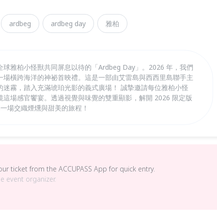
ardbeg
ardbeg day
雅柏
雅柏小怪獸共同屏息以待的「Ardbeg Day」。2026 年，我們
一場橫跨海洋的神祕首映禮。這是一部由艾雷島與西西里島聯手主
的迷霧，踏入充滿琥珀光影的義式廣場！ 誠摯邀請每位雅柏小怪
這場感官饗宴。透過視覺與味覺的雙重顯影，解開 2026 限定版
紗，啟動一場交織煙燻與甜美的旅程！
your ticket from the ACCUPASS App for quick entry.
he event organizer.