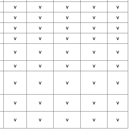
V
V
V
V
V
V
V
V
V
V
V
V
V
V
V
V
V
V
V
V
V
V
V
V
V
V
V
V
V
V
V
V
V
V
V
V
V
V
V
V
V
V
V
V
V