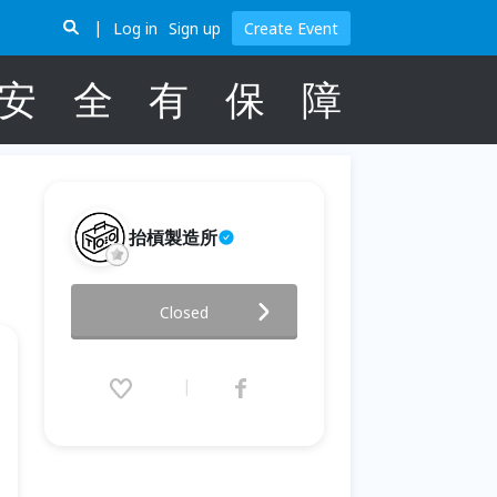
Log in
Sign up
Create Event
安
全
有
保
障
抬槓製造所
ARDBEG DOLCE 2026
Closed
2026.05.30 (Sat) 13:00 - 20:00
(GMT+8)