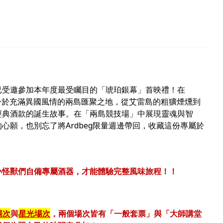
已受邀參加本年度最受矚目的「琥珀銀幕」首映禮！在
下，將置身於充滿異國風情的兩島匯聚之地，從艾雷島的粗獷煙燻到
經典酒款的誕生故事。在「兩島競技場」中展現靈魂與智
心願，也別忘了將Ardbeg限量週邊帶回，收藏這份專屬於
小怪獸們自備專屬酒器，才能體驗完整風味旅程！！
場次
與
星光場次
，兩個場次皆有「一般套票」與「大師講堂