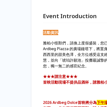
Event Introduction
活動資訊
雅柏小怪獸們，請換上度假盛裝，您
Ardbeg Plazza 的廣場鐘塔
西西里的甜美色澤，全方位感受這支
慧，並向「琥珀許願池」投擲最誠摯的
您，獨一無二的感官紀念。
★★★請注意★★★
首映活動現場不提供品酒杯，請雅柏
2026 Ardbeg Dolce首映將分為
下午