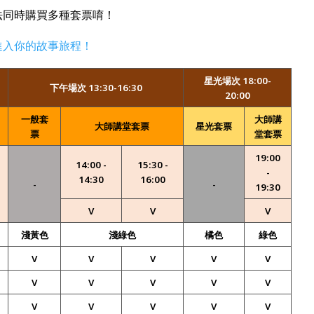
法同時購買多種套票唷！
進入你的故事旅程！
星光場次 18:00-
下午場次 13:30-16:30
20:00
一般套
大師講
大師講堂套票
星光套票
票
堂套票
19:00
14:00 -
15:30 -
-
14:30
16:00
-
-
19:30
V
V
V
淺黃色
淺綠色
橘色
綠色
V
V
V
V
V
V
V
V
V
V
V
V
V
V
V