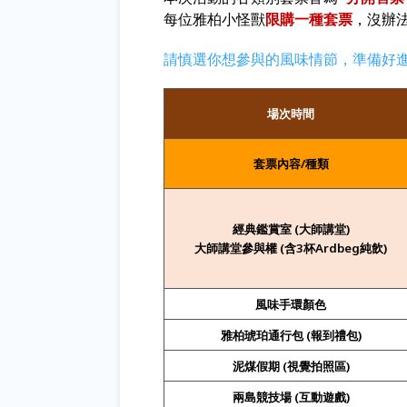
每位雅柏小怪獸
限購一種套票
，沒辦
請慎選你想參與的風味情節，準備好
場次時間
套票內容/種類
經典鑑賞室 (
大師講堂)
大師講堂參與權 (含3杯Ardbeg純飲)
風味手環顏色
雅柏琥珀通行包 (報到禮包)
泥煤假期 (視覺拍照區)
兩島競技場 (互動遊戲)