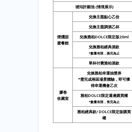
琥珀許願池
(
情境展示)
兌換主題點心乙份
兌換主題調酒乙杯
煙燻甜
兌換雅柏DOLCE限定版20ml
蜜餐館
兌換雅柏經典酒款
*
數量有限，換完為止
單杯付費雅柏酒款
兌換雅柏幸運抽獎券
*需完成兩區場景體驗，即可獲
得幸運機會乙次
膠卷
雅柏DOLCE限定週邊購買權
收藏室
*
數量有限，售完為止
雅柏經典款/ DOLCE限定版購買
權