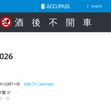
Search
酒
後
不
開
車
026
:00 (GMT+8)
Add To Calendar
1號
西一館