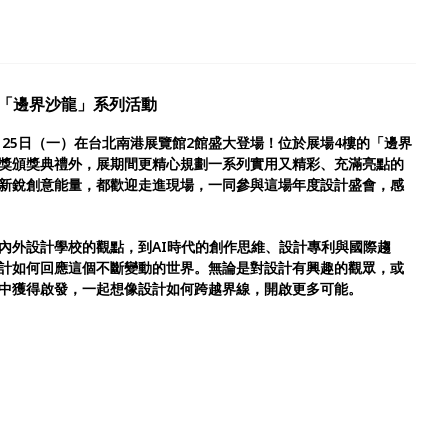
s 4F「邊界沙龍」系列活動
月25日（一）在台北南港展覽館2館盛大登場！位於展場4樓的「邊界
獎頒獎典禮外，展期間更精心規劃一系列實用又精彩、充滿亮點的
新銳創意能量，都歡迎走進現場，一同參與這場年度設計盛會，感
內外設計學校的觀點，到AI時代的創作思維、設計專利與國際趨
計如何回應這個不斷變動的世界。無論是對設計有興趣的觀眾，或
中獲得啟發，一起想像設計如何跨越界線，開啟更多可能。