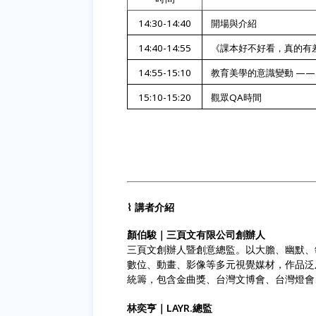
14:30-14:40
開場與介紹
14:40-14:55
《課本好不好看，真的有差
14:55-15:10
教育美學的意識變動 —— 
15:10-15:20
觀眾QA時間
⌇ 講者介紹
顏伯駿｜三頁文有限公司創辦人
三頁文創辦人暨創意總監。以大膽、幽默、
數位、動畫、影像等多元視覺媒材，作品泛
統籌，包含金曲獎、台灣文博會、台灣燈會
林
奕亨｜LAYR.總監