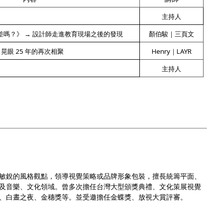
主持人
嗎？》 → 設計師走進教育現場之後的發現
顏伯駿｜三頁文
晃眼 25 年的再次相聚
Henry｜LAYR
主持人
敏銳的風格觀點，領導視覺策略或品牌形象包裝，擅長統籌平面、
及音樂、文化領域。曾多次擔任台灣大型頒獎典禮、文化策展視覺
、白晝之夜、金穗獎等。並受邀擔任金蝶獎、放視大賞評審。