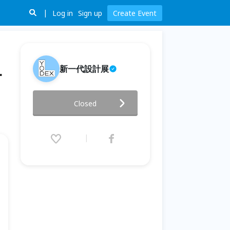
Log in
Sign up
Create Event
新一代設計展
一
教科書設計講座《我的課本不可
Closed
能這麼美！ —— 一場課桌上的
視覺逆襲》
2026.05.24 (Sun) 14:30 - 15:20
(GMT+8)