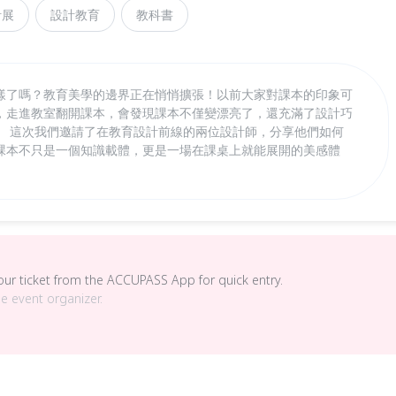
計展
設計教育
教科書
樣了嗎？教育美學的邊界正在悄悄擴張！以前大家對課本的印象可
，走進教室翻開課本，會發現課本不僅變漂亮了，還充滿了設計巧
。 這次我們邀請了在教育設計前線的兩位設計師，分享他們如何
課本不只是一個知識載體，更是一場在課桌上就能展開的美感體
your ticket from the ACCUPASS App for quick entry.
he event organizer.