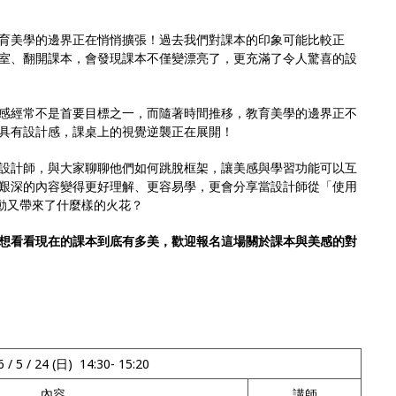
育美學的邊界正在悄悄擴張！過去我們對課本的印象可能比較正
室、翻開課本，會發現課本不僅變漂亮了，更充滿了令人驚喜的設
感經常不是首要目標之一，而隨著時間推移，教育美學的邊界正不
具有設計感，課桌上的視覺逆襲正在展開！
設計師，與大家聊聊他們如何跳脫框架，讓美感與學習功能可以互
艱深的內容變得更好理解、更容易學，更會分享當設計師從「使用
變動又帶來了什麼樣的火花？
想看看現在的課本到底有多美，歡迎報名這場關於課本與美感的對
 / 5 / 24 (日) 14:30- 15:20
內容
講師