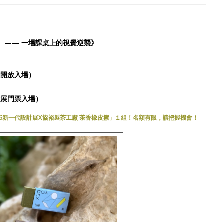
 —— 一場課桌上的視覺逆襲》
0分鐘開放入場）
計展門票入場）
26新一代設計展X協裕製茶工廠 茶香橡皮擦」１組！名額有限，請把握機會！