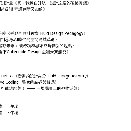
英海外培訓計畫《真・我獨自升級，設計之路的破格實踐》
專利超級讚 守護創新又加值》
校《變動的設計教育 Fluid Design Pedagogy》
繪圖到思考:AI時代的空間跨域革命》
ward《發明驅動未來：讓跨領域思維成爲創新的起點》
下Collectible Design 亞洲未來趨勢》
UNSW《變動的設計身分 Fluid Design Identity》
ve Coding : 聲像的編碼與解碼》
課本不可能這麼美！ —— 一場課桌上的視覺逆襲》
典禮：上午場
典禮：下午場