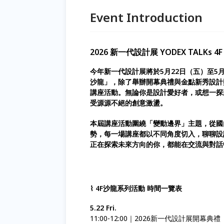
Event Introduction
2026 新一代設計展 YODEX TALK
今年新一代設計展將於5月22日（五）至5
沙龍」，除了舉辦開幕典禮與金點新秀設計
講座活動。無論你是設計愛好者，或想一探
受源源不絕的創意激盪。
本屆講座活動圍繞「變動邊界」主題，從國
勢，每一場講座都以不同角度切入，聊聊設
正在探索未來方向的你，都能在交流與對話
⌇ 4F沙龍系列活動 時間一覽表
5.22 Fri.
11:00-12:00｜2026新一代設計展開幕典禮