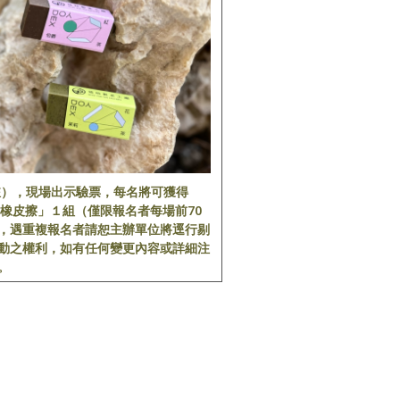
註），現場出示驗票，每名將可獲得
香橡皮擦」１組（僅限報名者每場前70
，遇重複報名者請恕主辦單位將逕行剔
動之權利，如有任何變更內容或詳細注
。