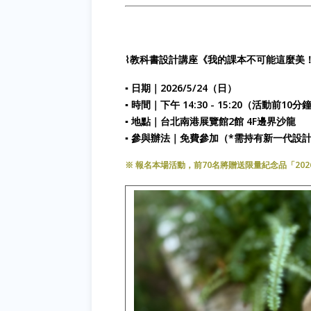
⌇教科書設計講座《我的課本不可能這麼美！
▪ 日期｜2026/5/24（日）
▪ 時間｜下午 14:30 - 15:20（活動前1
▪ 地點｜台北南港展覽館2館 4F邊界沙龍
▪ 參與辦法｜免費參加（*需持有新一代設
※ 報名本場活動，前70名將贈送限量紀念品「20