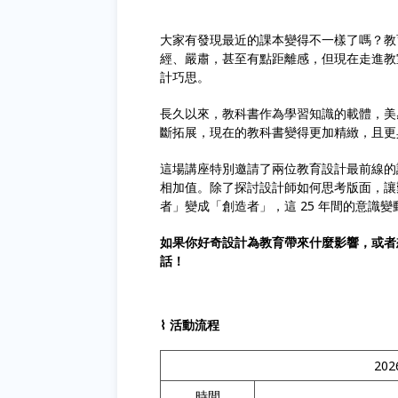
大家有發現最近的課本變得不一樣了嗎？教
經、嚴肅，甚至有點距離感，但現在走進教
計巧思。
長久以來，教科書作為學習知識的載體，美
斷拓展，現在的教科書變得更加精緻，且更
這場講座特別邀請了兩位教育設計最前線的
相加值。除了探討設計師如何思考版面，讓
者」變成「創造者」，這 25 年間的意識
如果你好奇設計為教育帶來什麼影響，或者
話！
⌇ 活動流程
2026
時間