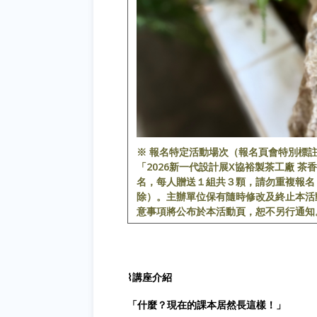
※ 報名特定活動場次（報名頁會特別標
「2026新一代設計展X協裕製茶工廠 茶
名，每人贈送１組共３顆，請勿重複報名
除）。主辦單位保有隨時修改及終止本活
意事項將公布於本活動頁，恕不另行通知
⌇講座介紹
「什麼？現在的課本居然長這樣！」