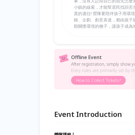
事，沒有人記得自己的祖先怎麼
小鎮的線索，才能幫居民找回丟
貴的過往! 營隊要陪伴孩子用環
錄、企劃、創意表達，都由孩子
顆關懷環境的種子，讓孩子成為
Offline Event
After registration, simply show 
Entry rules are primarily set by t
How to Collect Tickets?
Event Introduction
營隊課程⼁