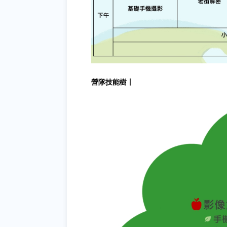
營隊技能樹⼁