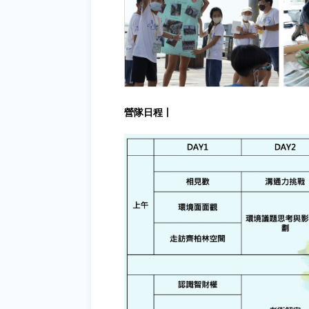
營隊日程⼁