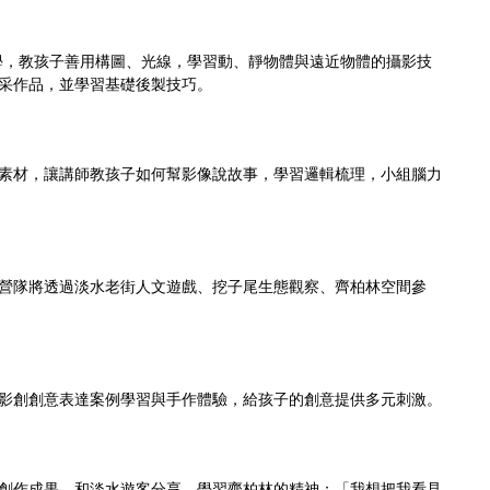
學，教孩子善用構圖、光線，學習動、靜物體與遠近物體的攝影技
采作品，並學習基礎後製技巧。
素材，讓講師教孩子如何幫影像說故事，學習邏輯梳理，小組腦力
營隊將透過淡水老街人文遊戲、挖子尾生態觀察、齊柏林空間參
影創創意表達案例學習與手作體驗，給孩子的創意提供多元刺激。
創作成果，和淡水遊客分享，學習齊柏林的精神：「我想把我看見