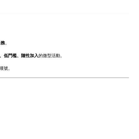
任務
。
、低門檻、隨性加入
的微型活動。
嘆號。