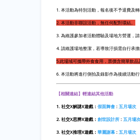
1. 本活動為特別活動，報名後不予退費及
2. 本活動非聯誼活動，無任何配對環結。
3. 為維護參加者活動體驗及場地方營運，
4. 請維護場地整潔，若導致汙損需自行承
5.此場域可攜帶外食食用，票價含簡單飲
6. 本活動將進行側拍及錄影作為後續活動
【相關連結】輕連結其他活動
1. 社交X解謎X遊戲：
假面舞會
:
五月場次
2. 社交X思辨X遊戲：
創世設計所
:
五月場
3. 社交X推理X遊戲：
華麗謝幕
:
五月場次