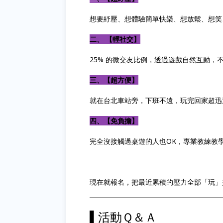
想要紓壓、想體驗簡單快樂、想放鬆、想笑
二、 【輕社交】
25% 的微交友比例，透過遊戲自然互動，
三、【超方便】
就在台北車站旁，下班不遠，玩完回家超迅
四、【免負擔】
完全沒接觸過桌遊的人也OK，專業教練教
現在就報名，把最近累積的壓力全部「玩」
▌活動Ｑ＆Ａ