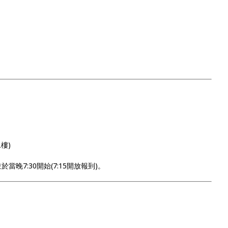
樓)
當晚7:30開始(7:15開放報到)。