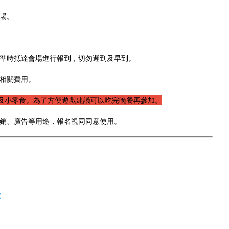
轉場。
請準時抵達會場進行報到，切勿遲到及早到。
擔相關費用。
品及小零食。為了方便遊戲建議可以吃完晚餐再參加。
行銷、廣告等用途，報名視同同意使用。
次