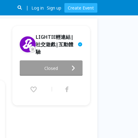
Log in
Sign up
Create Event
LIGHTIE輕連結|
社交遊戲|互動體
驗
【額滿】0506 (三) | 支線 | 主題
Closed
式桌遊－【戀愛綜藝節目類】
2026.05.06 (Wed) 19:30 - 21:30
(GMT+8)