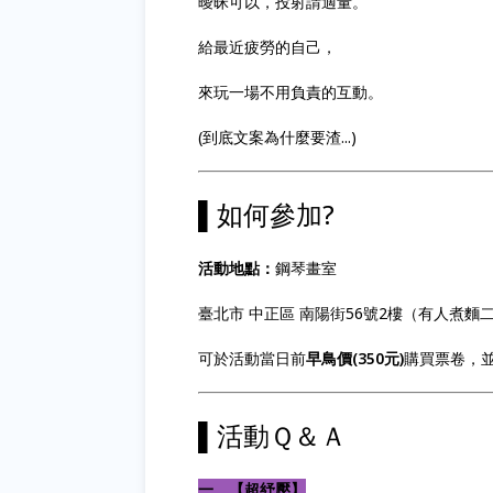
曖昧可以，投射請適量。
給最近疲勞的自己，
來玩一場不用負責的互動。
(到底文案為什麼要渣...)
▌如何參加?
活動地點：
鋼琴畫室
臺北市 中正區 南陽街56號2樓（有人煮麵二
可於活動當日前
早鳥價(350元)
購買票卷，並於
▌活動Ｑ＆Ａ
一、【超紓壓】