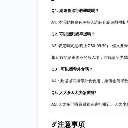
Q1. 桌遊會進行教學嗎嗎？
A1. 本活動將會有主持人詳細介紹遊戲機
Q2. 可以遲到或早退嗎？
A2. 表定時間是(晚上7:30-09:30)
報到時間結束後不開放入場，同時請至少體
Q3：可以攜帶外食嗎？
A4：此場域可攜帶外食食用，票價含簡單
Q5: 人太多&太少怎麼辦?
A5: 人太多已購買票卷者先行報到。人太
☄️注意事項