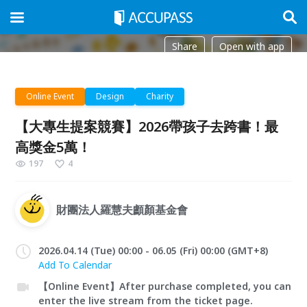
Share
Open with app
Online Event
Design
Charity
【大專生提案競賽】2026帶孩子去跨書！最
高獎金5萬！
197
4
財團法人羅慧夫顱顏基金會
2026.04.14 (Tue) 00:00 - 06.05 (Fri) 00:00 (GMT+8)
Add To Calendar
【Online Event】After purchase completed, you can
enter the live stream from the ticket page.