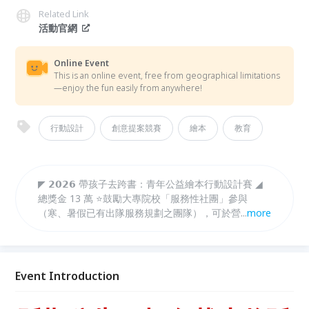
Related Link
活動官網
Online Event
This is an online event, free from geographical limitations
—enjoy the fun easily from anywhere!
行動設計
創意提案競賽
繪本
教育
◤ 𝟮𝟬𝟮𝟲 帶孩子去跨書：青年公益繪本行動設計賽 ◢
總獎金 13 萬 ⭐️鼓勵大專院校「服務性社團」參與
（寒、暑假已有出隊服務規劃之團隊），可於營隊期間
...
more
挑選乙日某時段執行⭐️
Event Introduction