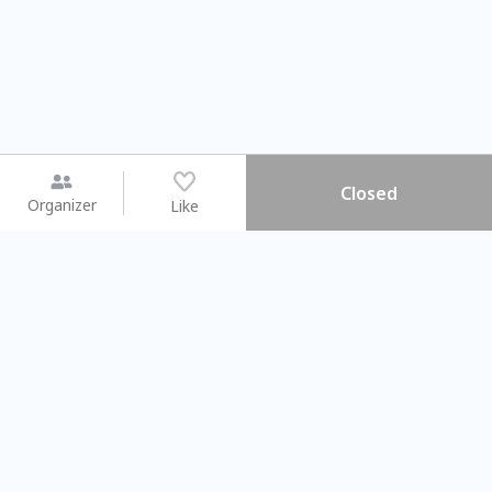
Closed
Organizer
Like
You may like
2026.08.15 (Sat) - 08.22 (Sat)
2026.08.15 (Sat) - 08