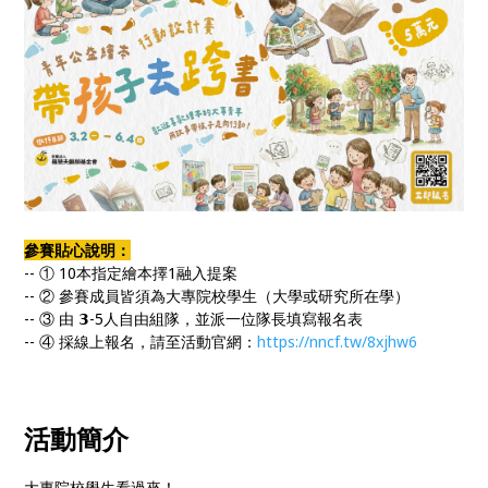
參賽貼心說明：
-- ① 10本指定繪本擇1融入提案
-- ② 參賽成員皆須為大專院校學生（大學或研究所在學）
-- ③ 由 𝟯-5人自由組隊，並派一位隊長填寫報名表
-- ④ 採線上報名，請至活動官網：
https://nncf.tw/8xjhw6
活動
簡介
大專院校學生看過來！