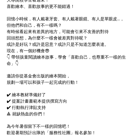
喜歡繪本、喜歡故事的更不能錯過！
回憶小時候，有人戴著牙套、有人戴著眼鏡、有人是單眼皮...，
但他們和自己，有不一樣嗎？
有時候看起來有差異的地方，可能會引來不友善的對待
回頭想想，為什麼不一樣會被差異對待呢？
或許是好玩？或許是惡意？或許只是不知道怎麼表達。
現在，有一個好機會😎
👇 帶領孩童閱讀繪本故事，學會「喜歡自己，也尊重不一樣的生
命」👇
邀請你從基金會出版的繪本開始，
規劃一場可以和孩子一起完成的行動！
✔️
繪本教材準備好了
✔️
提案計畫書範本提供撰寫方向
✔️
行動執行津貼支持
🔺 就缺熱血的你們！
為今年暑假留下不一樣的回憶吧！
歡迎暑期預計出隊的「服務性社團」報名參加！