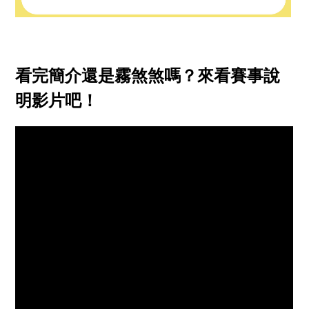
看完簡介還是霧煞煞嗎？來看賽事說
明影片吧！