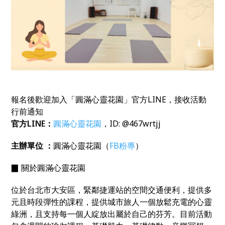
報名後歡迎加入「圓滿心靈花園」官方
LINE
，接收活動
行前通知
官方
LINE
：
圓滿心靈花園
，
ID: @467wrtjj
主辦單位
：
圓滿心靈花園（
FB
粉專
）
▉
關於圓滿心靈花園
位於台北市大安區，緊鄰捷運站的空間交通便利，提供多
元且時段彈性的課程，提供城市旅人一個放鬆充電的心靈
綠洲，且支持每一個人綻放出屬於自己的芬芳。目前活動