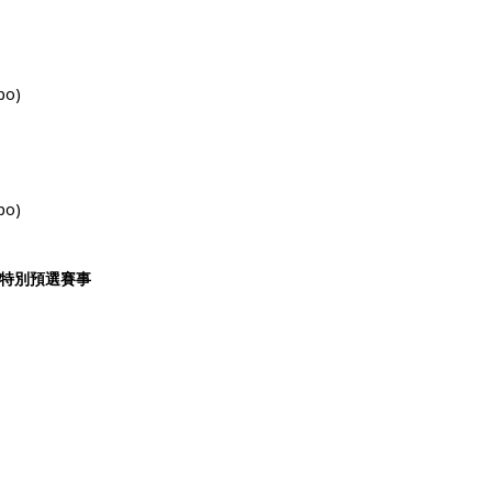
po)
po)
IER 特別預選賽事