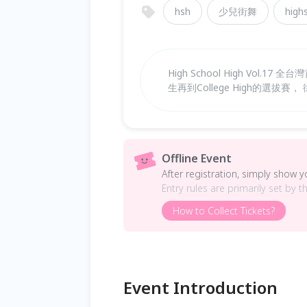
hsh
少兒街舞
high
High School High Vol.
生再到College High的選拔
Offline Event
After registration, simply show 
Entry rules are primarily set by t
How to Collect Tickets?
Event Introduction