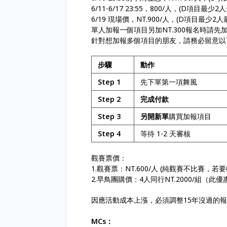
6/11-6/17 23:55，800/人，(D項目最少
6/19 現場價，NT.900/人，(D項目最少2
單人加報一個項目另加NT.300報名時請先加
針對想加報多個項目的朋友，請務必留意以
步驟
動作
Step 1
先下單第一項舞風
Step 2
完成付款
Step 3
另開新單
購買加報項目
Step 4
等待 1-2 天審核
觀賽票價：
1.觀賽票：NT.600/人 (純觀賽不比賽
2.早鳥團購價：4人同行NT.2000/組（此優
因應活動成本上漲，必須調整15年沒過的
MCs：