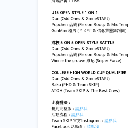
海選評審：TBA
U15 OPEN STYLE 1 ON 1
Don (Odd Ones & GameSTARt)
Popchen 品誠 (Flexion Boogz & Mix Tem
GunMan 槍男 (ㄎㄨㄢˊ & 信念霹靂舞蹈團)
混校 5 ON 5 OPEN STYLE BATTLE
Don (Odd Ones & GameSTARt)
Popchen 品誠 (Flexion Boogz & Mix Tem
Winnie the groove 維尼 (Sniper Force)
COLLEGE HIGH WORLD CUP QUALIF
Don (Odd Ones & GameSTARt)
Baku (PHD & Team SKIP)
ATOH (Team SKIP & The Best Crew)
比賽辦法：
規則完整版：
請點我
活動流程：
請點我
Team SKIP 官方Instagram：
請點我
Facebook 活動頁：
請點我