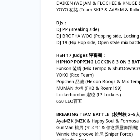
DAIKEN (WE JAM & FLOCHEE & KNUGE & 
YOYO 祐祐 (Team SKIP & AdBkM & Rollin
DJs：
DJ PP (Breaking side)
DJ BROTHA WOO (Popping side, Locking s
DJ 19 (Hip Hop side, Open style mix battl
HSH 17 Judges 評審團：
HIPHOP POPPING LOCKING 3 ON 3 BA
Funkon 范綱 (Mix Tempo & ShutDownCr
YOKO (Rice Team)
Popchen 品誠 (Flexion Boogz & Mix Tem
MUMAN 木棉 (FKB & Roam199)
Lockerhombin 宏竝 (IP Lockers)
650 LEO百五
BREAKING TEAM BATTLE（校對校 2~5人
AyaMZK (MZK & Happy Soul & Formosa 
GunMan 槍男 (ㄎㄨㄢˊ & 信念霹靂舞蹈團)
Winnie the groove 維尼 (Sniper Force)