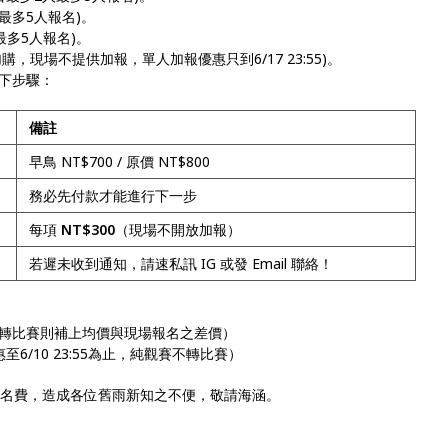
2人最多5人報名)。
人最多5人報名)。
購，現場不提供加報，單人加報優惠只到6/17 23:55)。
下步驟：
備註
早鳥 NT$700 / 原價 NT$800
務必先付款才能進行下一步
每項
NT$300
（現場不開放加報）
若遲未收到通知，請速私訊 IG 或發 Email 聯絡！
，若要轉比賽則補上均價與現場報名之差價）
惠至6/10 23:55為止，純觀賽不轉比賽）
報名費，造成各位舊雨新知之不便，敬請海涵。