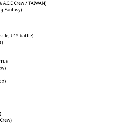
A.C.E Crew / TAIWAN)
g Fantasy)
ide, U15 battle)
e)
TTLE
ew)
po)
)
Crew)