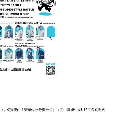
個人 Solo，複賽後由主辦單位照分數分組）（高中職學生及U15可各別報名