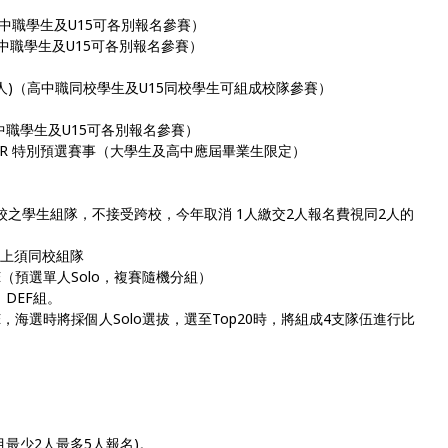
）（高中職學生及U15可各別報名參賽）
）（高中職學生及U15可各別報名參賽）
對校 2~5人)（高中職同校學生及U15同校學生可組成校隊參賽）
TLE（高中職學生及U15可各別報名參賽）
UALIFIER 特別預選賽事（大學生及高中應屆畢業生限定）
LE，限同校之學生組隊，不接受跨校，今年取消 1人繳交2人報名費視同2人的
以上須同校組隊
ATTLE（預選單人Solo，複賽隨機分組）
：DEF組。
 BATTLE，海選時將採個人Solo選拔，選至Top20時，將組成4支隊伍進行比
D項目最少2人最多5人報名)。