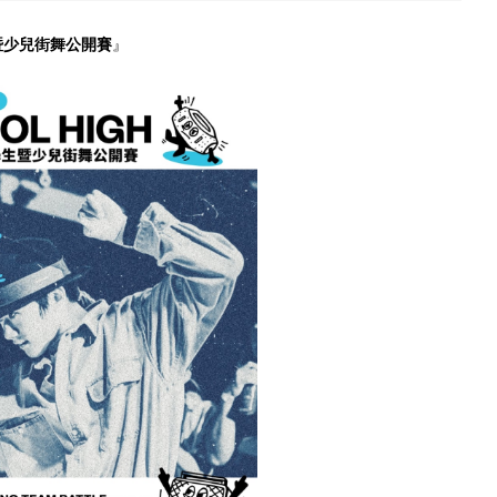
國中生暨少兒街舞公開賽
』