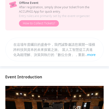
Offline Event
After registration, simply show your ticket from the
ACCUPASS App for quick entry.
Entry rules are primarily set by the event organizer.
How to Collect Tickets?
在這場年度矚目的盛會中，我們誠摯邀請您展開一場橫
跨科技與資本的未來探索之旅。 當人工智慧從工具進
化為能理解、決策與執行的「數位分身」，重新定義生
...
more
產力邊界，並改寫投資與價值創造的邏輯。 本次以
「數位分身 × 投資未來」為主軸，深入剖析 AI 如何成
為個人與企業的決策延伸，在金融市場與資產配置中扮
演關鍵角色。 在爵士樂、佳餚與交流之中，這不僅是
Event Introduction
一場投資聚會，更是一場關於人與 AI 分身共創未來的
對話。