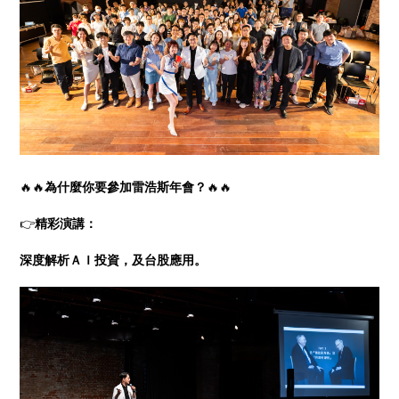
🔥🔥
為什麼你要參加雷浩斯年會？
🔥🔥
👉
精彩演講：
深度解析ＡＩ投資，及台股應用。