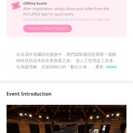
Offline Event
After registration, simply show your ticket from the
ACCUPASS App for quick entry.
Entry rules are primarily set by the event organizer.
How to Collect Tickets?
在這場年度矚目的盛會中，我們誠摯邀請您展開一場橫
跨科技與資本的未來探索之旅。 當人工智慧從工具進
化為能理解、決策與執行的「數位分身」，重新定義生
...
more
產力邊界，並改寫投資與價值創造的邏輯。 本次以
「數位分身 × 投資未來」為主軸，深入剖析 AI 如何成
為個人與企業的決策延伸，在金融市場與資產配置中扮
演關鍵角色。 在爵士樂、佳餚與交流之中，這不僅是
Event Introduction
一場投資聚會，更是一場關於人與 AI 分身共創未來的
對話。