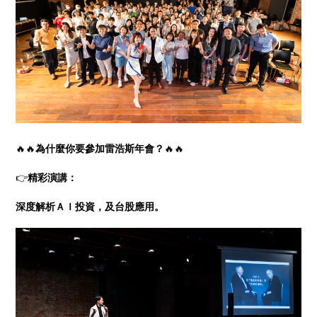
🔥🔥
為什麼你要參加雷浩斯年會？
🔥🔥
👉
精彩演講：
深度解析ＡＩ投資，及台股應用。