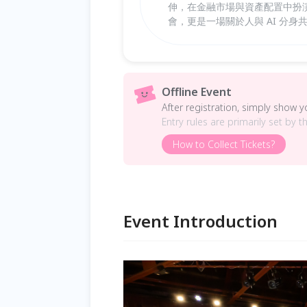
伸，在金融市場與資產配置中扮
會，更是一場關於人與 AI 分身
Offline Event
After registration, simply show 
Entry rules are primarily set by t
How to Collect Tickets?
Event Introduction