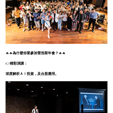
🔥🔥
為什麼你要參加雷浩斯年會？
🔥🔥
👉
精彩演講：
深度解析ＡＩ投資，及台股應用。