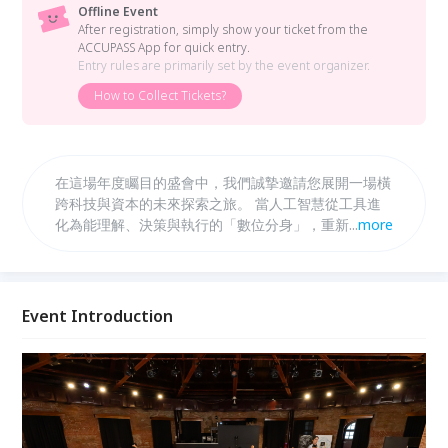
Offline Event
After registration, simply show your ticket from the
ACCUPASS App for quick entry.
Entry rules are primarily set by the event organizer.
How to Collect Tickets?
在這場年度矚目的盛會中，我們誠摯邀請您展開一場橫
跨科技與資本的未來探索之旅。 當人工智慧從工具進
化為能理解、決策與執行的「數位分身」，重新定義生
...
more
產力邊界，並改寫投資與價值創造的邏輯。 本次以
「數位分身 × 投資未來」為主軸，深入剖析 AI 如何成
為個人與企業的決策延伸，在金融市場與資產配置中扮
演關鍵角色。 在爵士樂、佳餚與交流之中，這不僅是
Event Introduction
一場投資聚會，更是一場關於人與 AI 分身共創未來的
對話。