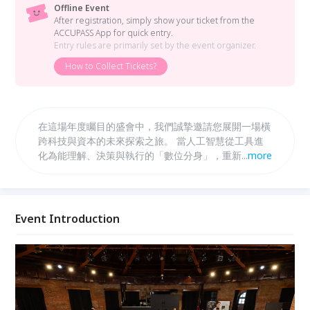
Offline Event
After registration, simply show your ticket from the
ACCUPASS App for quick entry.
Entry rules are primarily set by the event organizer.
How to Collect Tickets?
在這場年度矚目的盛會中，我們誠摯邀請您展開一場橫
跨科技與資本的未來探索之旅。 當人工智慧從工具進
化為能理解、決策與執行的「數位分身」，重新定義生
...
more
產力邊界，並改寫投資與價值創造的邏輯。 本次以
「數位分身 × 投資未來」為主軸，深入剖析 AI 如何成
為個人與企業的決策延伸，在金融市場與資產配置中扮
演關鍵角色。 在爵士樂、佳餚與交流之中，這不僅是
Event Introduction
一場投資聚會，更是一場關於人與 AI 分身共創未來的
對話。