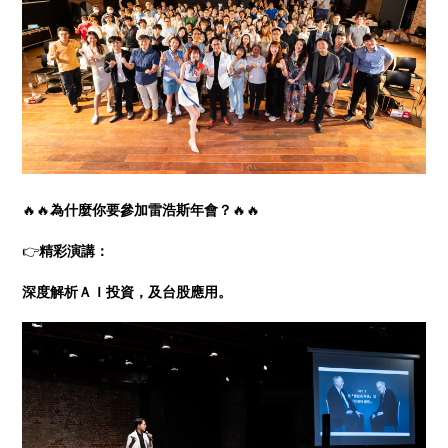
🔥🔥
為什麼你要參加雷浩斯年會？
🔥🔥
👉
精彩演講：
深度解析ＡＩ投資，及台股應用。