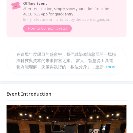
Offline Event
After registration, simply show your ticket from the
ACCUPASS App for quick entry.
Entry rules are primarily set by the event organizer.
How to Collect Tickets?
在這場年度矚目的盛會中，我們誠摯邀請您展開一場橫
跨科技與資本的未來探索之旅。 當人工智慧從工具進
化為能理解、決策與執行的「數位分身」，重新定義生
...
more
產力邊界，並改寫投資與價值創造的邏輯。 本次以
「數位分身 × 投資未來」為主軸，深入剖析 AI 如何成
為個人與企業的決策延伸，在金融市場與資產配置中扮
演關鍵角色。 在爵士樂、佳餚與交流之中，這不僅是
Event Introduction
一場投資聚會，更是一場關於人與 AI 分身共創未來的
對話。