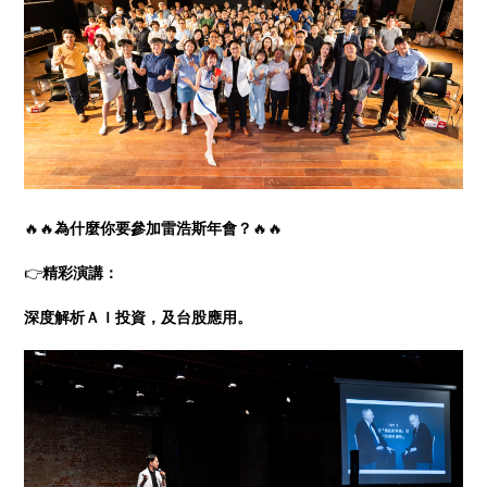
🔥🔥
為什麼你要參加雷浩斯年會？
🔥🔥
👉
精彩演講：
深度解析ＡＩ投資，及台股應用。