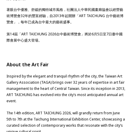
著眼台中優雅、舒緩的獨特城市風格，社團法人中華民國畫廊協會以經營藝
術博覽會32年的豐富經驗，自2013年起開辦「ART TAICHUNG 台中藝術博
覽會」，每年已成為台中最大的藝術盛事。
第14屆「ART TAICHUNG 2026台中藝術博覽會」將於6月5日至7日臺中國
際會展中心盛大登場。
About the Art Fair
Inspired by the elegant and tranquil rhythm of the city, the Taiwan Art
Gallery Association (TAGA) brings over 32 years of expertise in art fair
management to the heart of Central Taiwan. Since its inception in 2013,
ART TAICHUNG has evolved into the city’s most anticipated annual art
event.
The 14th edition, ART TAICHUNG 2026, will grandly return from June
5th to 7th at the Taichung International Exhibition Center, showcasing a
curated selection of contemporary works that resonate with the city’s
unique cultural spirit.