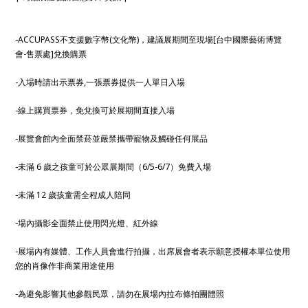
-ACCUPASS不支援數字幣(文化幣)，建議展期間至現場[台中國際藝術博覽
會-售票處]兌換購票
-入場時請出示票券,一張票券提供一人單日入場
-線上購買票券，免兌換可於展期間直接入場
-展覽會館內全面禁菸並嚴禁攜帶寵物及觸碰任何展品
-未滿 6 歲之孩童可於公眾展期間（6/5-6/7）免費入場
-未滿 12 歲孩童需全程成人陪同
-場內攝影全面禁止使用閃光燈、紅外線
-展場內有媒體、工作人員會進行拍攝，出席展會者表示願意授權本單位使用
您的肖像作非商業用途使用
-為避免影響其他參觀民眾，請勿在展場內拉布條拍團體照