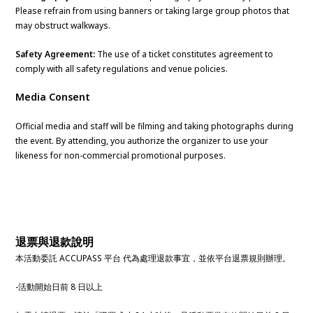
Please refrain from using banners or taking large group photos that
may obstruct walkways.
Safety Agreement:
The use of a ticket constitutes agreement to
comply with all safety regulations and venue policies.
Media Consent
Official media and staff will be filming and taking photographs during
the event. By attending, you authorize the organizer to use your
likeness for non-commercial promotional purposes.
退票與退款說明
本活動委託 ACCUPASS 平台 代為處理退款事宜，並依平台退票規則辦理。
-活動開始日前 8 日以上