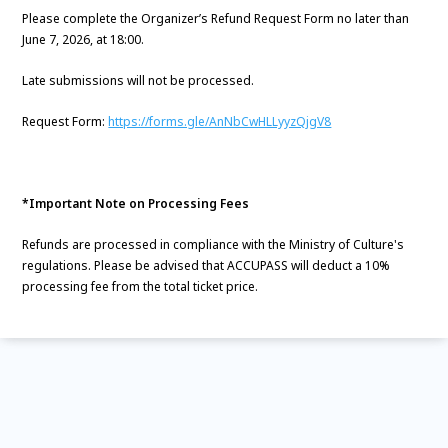
Please complete the Organizer’s Refund Request Form no later than
June 7, 2026, at 18:00.
Late submissions will not be processed.
Request Form:
https://forms.gle/AnNbCwHLLyyzQjgV8
*Important Note on Processing Fees
Refunds are processed in compliance with the Ministry of Culture's
regulations. Please be advised that ACCUPASS will deduct a 10%
processing fee from the total ticket price.