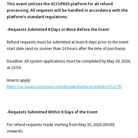
This event utilizes the ACCUPASS platform for all refund
processing. All requests will be handled in accordance with the
platform's standard regulations.
-Requests Submitted 8 Days or More Before the Event
Refund requests must be submitted at least 8 days prior to the event
start date (and no sooner than 24 hours after the time of purchase).
Deadline: All system applications must be completed by May 29, 2026,
at 23:59.
How to apply:
https://accupass.uservoice.com/knowledgebase/articles/152170
-Requests Submitted Within 8 Days of the Event
For refund requests made starting from May 30, 2026 (00:00)
onwards: