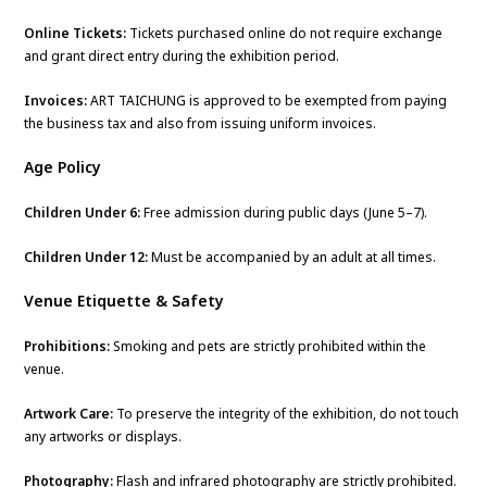
Online Tickets:
Tickets purchased online do not require exchange
and grant direct entry during the exhibition period.
Invoices:
ART TAICHUNG is approved to be exempted from paying
the business tax and also from issuing uniform invoices.
Age Policy
Children Under 6:
Free admission during public days (June 5–7).
Children Under 12:
Must be accompanied by an adult at all times.
Venue Etiquette & Safety
Prohibitions:
Smoking and pets are strictly prohibited within the
venue.
Artwork Care:
To preserve the integrity of the exhibition, do not touch
any artworks or displays.
Photography:
Flash and infrared photography are strictly prohibited.