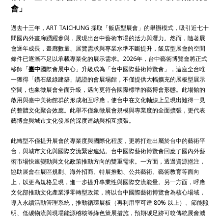
會」
過去十三年，ART TAICHUNG 採取「飯店型展會」的舉辦模式，吸引近七十
間國內外畫廊踴躍參與，展現出台中藝術市場的活力與潛力。然而，隨著展
會逐年成長，畫廊數量、展覽需求與專業水準不斷提升，飯店型展會的空間
條件已逐漸不足以承載專業化的展示需求。2026年，台中藝術博覽會將正式
移師「
臺中
國際會展中心」升級成為「台中國際藝術博覽會」，這座全台唯
一獲得「鑽石級綠建築」認證的會展場館，不僅提供大幅擴充的展板型展示
空間，也象徵展會全面升級，邁向更符合國際標準的藝博會形態。此場館的
啟用與臺中美術館群的形成相互呼應，使台中在文化軸線上呈現出難得一見
的整體文化聚合效應。此舉不僅象徵展會規模與專業度的全面擴張，更代表
藝博會與城市文化發展的深度連結與相互擴張。
此轉型不僅提升展會的專業度與國際化程度，更將打造出屬於台中的藝術平
台，與城市文化與國際交流緊密連結。台中國際藝術博覽會回應了國內外藝
術市場快速變動與文化政策推動方向的雙重需求。一方面，透過資源挹注，
協助展會在展區規劃、海外招商、特展推動、公共藝術、藝術教育等面向
上，以更高規格呈現，進一步提升專業性與國際交流能量。另一方面，呼應
文化部推動文化產業淨零轉型政策，將以台中國際藝術博覽會為核心場域，
導入永續活動管理系統，推動循環展板（再利用率可達 80% 以上）、節能照
明、低碳物流與現場能源稽核等綠色策展措施，預期碳足跡可較傳統展會減