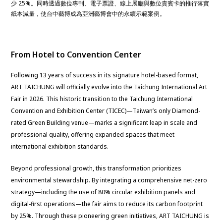
少 25%。同時透過數位專刊、電子票證、線上展廳與數位貴賓卡的推行落實
紙本減量，使台中藝博成為亞洲藝博會中的永續示範案例。
From Hotel to Convention Center
Following 13 years of success in its signature hotel-based format,
ART TAICHUNG will officially evolve into the Taichung International Art
Fair in 2026. This historic transition to the Taichung International
Convention and Exhibition Center (TICEC)—Taiwan’s only Diamond-
rated Green Building venue—marks a significant leap in scale and
professional quality, offering expanded spaces that meet
international exhibition standards.
Beyond professional growth, this transformation prioritizes
environmental stewardship. By integrating a comprehensive net-zero
strategy—including the use of 80% circular exhibition panels and
digital-first operations—the fair aims to reduce its carbon footprint
by 25%. Through these pioneering green initiatives, ART TAICHUNG is