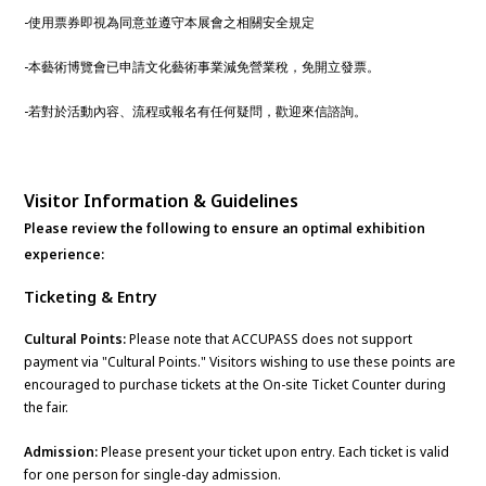
-使用票券即視為同意並遵守本展會之相關安全規定
-本藝術博覽會已申請文化藝術事業減免營業稅，免開立發票。
-若對於活動內容、流程或報名有任何疑問，歡迎來信諮詢。
Visitor Information & Guidelines
Please review the following to ensure an optimal exhibition
experience:
Ticketing & Entry
Cultural Points:
Please note that ACCUPASS does not support
payment via "Cultural Points." Visitors wishing to use these points are
encouraged to purchase tickets at the On-site Ticket Counter during
the fair.
Admission:
Please present your ticket upon entry. Each ticket is valid
for one person for single-day admission.