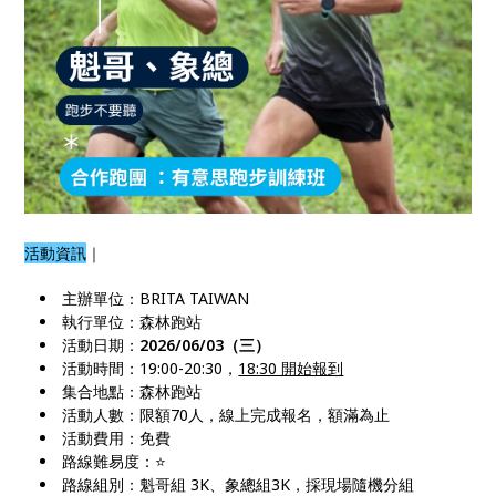
活動資訊
｜
主辦單位：BRITA TAIWAN
執行單位：森林跑站
活動日期：
2026/06/03（三）
活動時間：19:00-20:30，
18:30 開始報到
集合地點：森林跑站
活動人數：限額70人，線上完成報名，額滿為止
活動費用：免費
路線難易度：⭐️
路線組別：魁哥組 3K、象總組3K，採現場隨機分組