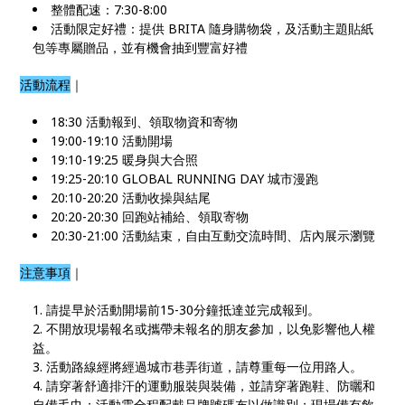
整體配速：7:30-8:00
活動限定好禮：提供 BRITA 隨身購物袋，及活動主題貼紙
包等專屬贈品，並有機會抽到豐富好禮
活動流程
｜
18:30 活動報到、領取物資和寄物
19:00-19:10 活動開場
19:10-19:25 暖身與大合照
19:25-20:10 GLOBAL RUNNING DAY 城市漫跑
20:10-20:20 活動收操與結尾
20:20-20:30 回跑站補給、領取寄物
20:30-21:00 活動結束，自由互動交流時間、店內展示瀏覽
注意事項
｜
請提早於活動開場前15-30分鐘抵達並完成報到。
不開放現場報名或攜帶未報名的朋友參加，以免影響他人權
益。
活動路線經將經過城市巷弄街道，請尊重每一位用路人。
請穿著舒適排汗的運動服裝與裝備，並請穿著跑鞋、防曬和
自備毛巾；活動需全程配戴品牌號碼布以做識別；現場備有飲