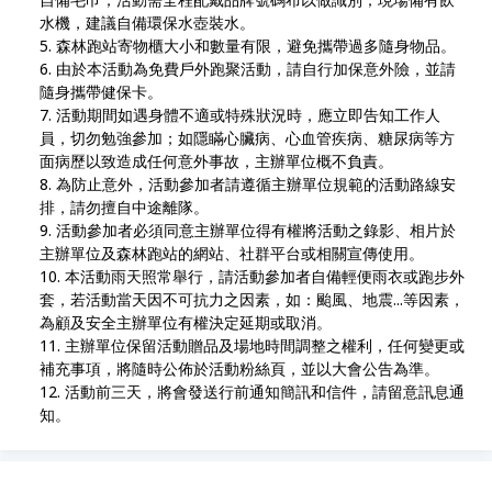
水機，建議自備環保水壺裝水。
森林跑站寄物櫃大小和數量有限，避免攜帶過多隨身物品。
由於本活動為免費戶外跑聚活動，請自行加保意外險，並請
隨身攜帶健保卡。
活動期間如遇身體不適或特殊狀況時，應立即告知工作人
員，切勿勉強參加；如隱瞞心臟病、心血管疾病、糖尿病等方
面病歷以致造成任何意外事故，主辦單位概不負責。
為防止意外，活動參加者請遵循主辦單位規範的活動路線安
排，請勿擅自中途離隊。
活動參加者必須同意主辦單位得有權將活動之錄影、相片於
主辦單位及森林跑站的網站、社群平台或相關宣傳使用。
本活動雨天照常舉行，請活動參加者自備輕便雨衣或跑步外
套，若活動當天因不可抗力之因素，如：颱風、地震...等因素，
為顧及安全主辦單位有權決定延期或取消。
主辦單位保留活動贈品及場地時間調整之權利，任何變更或
補充事項，將隨時公佈於活動粉絲頁，並以大會公告為準。
活動前三天，將會發送行前通知簡訊和信件，請留意訊息通
知。