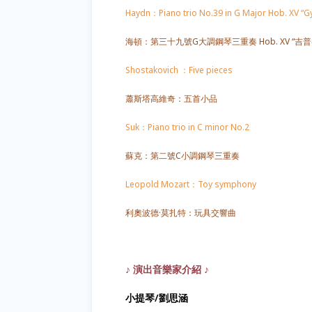
Haydn：Piano trio No.39 in G Major Hob. XV “G
海頓：第三十九號G大調鋼琴三重奏 Hob. XV “吉普
Shostakovich ：Five pieces
蕭斯塔高維奇：五首小品
Suk：Piano trio in C minor No.2
蘇克：第二號C小調鋼琴三重奏
Leopold Mozart：Toy symphony
利奧波德·莫扎特：玩具交響曲
♪ 演出音樂家介紹 ♪
小提琴/劉思涵