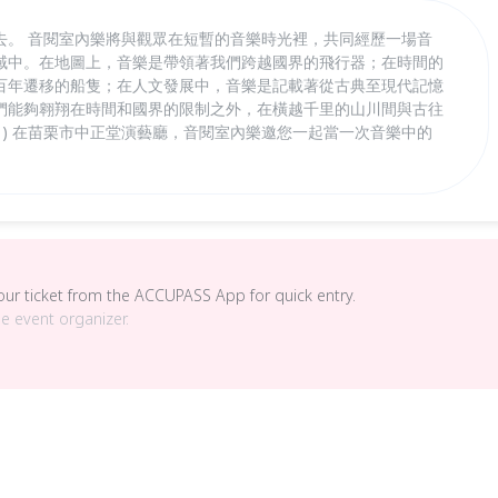
去。 音閱室內樂將與觀眾在短暫的音樂時光裡，共同經歷一場音
域中。在地圖上，音樂是帶領著我們跨越國界的飛行器；在時間的
百年遷移的船隻；在人文發展中，音樂是記載著從古典至現代記憶
們能夠翱翔在時間和國界的限制之外，在橫越千里的山川間與古往
(日) 在苗栗市中正堂演藝廳，音閱室內樂邀您一起當一次音樂中的
your ticket from the ACCUPASS App for quick entry.
he event organizer.