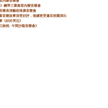
》室內樂音樂會
00》鋼琴三重奏室內樂音樂會
出音樂表演藝術推廣音樂會
兒童音樂故事深受好評，後續更受邀至校園演出
故事《好好哭泣》
幻旅程- 午間沙龍音樂會》