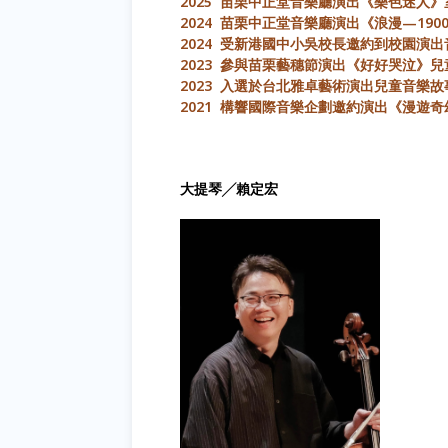
2025 苗栗中正堂音樂廳演出《樂色迷人
2024 苗栗中正堂音樂廳演出《浪漫—19
2024 受新港國中小吳校長邀約到校園演
2023 參與苗栗藝穗節演出《好好哭泣》
2023 入選於台北雅卓藝術演出兒童音樂
2021 構響國際音樂企劃邀約演出《漫遊奇
大提琴╱賴定宏