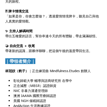
天的旅程。
🃏 牌卡情境交流
「如果是你，你會怎麼做？」透過愛情情境牌卡，聽見自己與他
人真實的愛情觀。
✨ 主持人解碼時間
帶出五種愛的語言，幫你串連今天的所有體驗，帶走滿滿頓悟。
🤝 自由交流 ＋ 收尾
帶著新的認識，跟夥伴聊聊，把這個午後的溫度帶回生活。
｜帶領者簡介｜
林冠妏（豹子）
｜正念練習曲 Mindfulness.Etudes 創辦人
彰化師範大學 輔導與諮商研究所 在學中
正念減壓（MBSR）認證師資
NVC 非暴力溝通管理師
澳洲 IAAMA 國際芳療師認證
美國 NGH 催眠師認證
AndAction 生涯教練認證