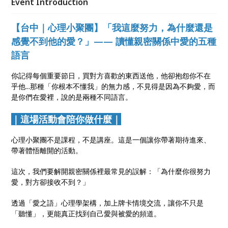
Event Introduction
之語、牌卡體驗、自我探索、人際溝通、週末社交、親
密關係
【台中｜心理小聚團】「我這麼努力，為什麼還是
感覺不到他的愛？」—— 讀懂親密關係中愛的五種
語言
你記得每個重要節日，買對方喜歡的東西送他，他卻抱怨你不在
乎他...那種「你根本不懂我」的無力感，不見得是因為不夠愛，而
是你們在愛裡，說的是兩種不同語言。
｜這場活動會陪你做什麼｜
心理小聚團不是課程，不是講座。這是一個讓你帶著期待進來、
帶著體悟離開的活動。
這次，我們要解開親密關係裡最常見的誤解：「為什麼你很努力
愛，對方卻接收不到？」
透過「愛之語」心理學架構，加上牌卡情境交流，讓你不只是
「聽懂」，更能真正找到自己愛與被愛的頻道。