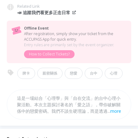
Related Link
📣 追蹤我們看更多正念日常
Offline Event
After registration, simply show your ticket from the
ACCUPASS App for quick entry.
Entry rules are primarily set by the event organizer.
How to Collect Tickets?
牌卡
親密關係
戀愛
台中
心理
這是一場結合「心理學」與「自在交流」的台中心理小
聚活動。本次主題探討著名的「愛之語」，帶你破解關
係中的戀愛密碼。我們不談生硬理論，而是透過「趣味
...
more
盲測」、「愛情價值觀牌卡交流」與「主講人精華解
碼」，在放鬆吃喝的氛圍中讓身心充電，輕鬆聊聊心裡
話。來這裡認識同好，一起化解「給得再多對方也不
懂」的無力感。活動關鍵字：台中活動、心理小聚、愛