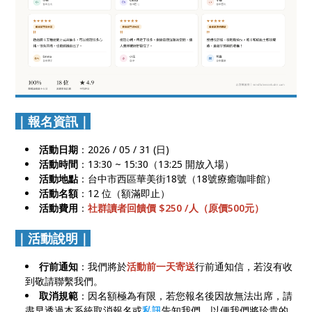
｜報名資訊｜
活動日期
：2026 / 05 / 31 (日)
活動時間
：13:30 ~ 15:30（13:25 開放入場）
活動地點
：台中市西區華美街18號（18號療癒咖啡館）
活動名額
：12 位（額滿即止）
活動費用
：
社群讀者回饋價 $250 /人（原價500元）
｜活動說明｜
行前通知
：我們將於
活動前一天寄送
行前通知信，若沒有收
到敬請聯繫我們。
取消規範
：因名額極為有限，若您報名後因故無法出席，請
盡早透過本系統取消報名或
私訊
告知我們，以便我們將珍貴的