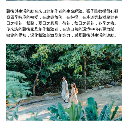
藝術與生活的結合來自於創作者的生命經驗。張子隆教授留心觀
察四季時序的轉變，在建築角落、在林徑、在步道旁栽種屬於春
日之櫻花、紫藤，夏日之鳳凰、荷花，秋日之曇花，冬季之梅。
使來訪的藝術家及創作體驗者，在這自然的環境中擁有更放鬆、
敏銳的覺知，深化體驗並激發創造力，感受藝術與生活的連結。