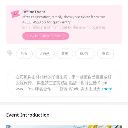
Offline Event
After registration, simply show your ticket from the
ACCUPASS App for quick entry.
Entry rules are primarily set by the event organizer.
How to Collect Tickets?
飲食
大自然
藝術
橄欖油
療癒
在海風與山林相伴的子隆山房，來一趟把自己慢慢放好
的輕旅行。 與邀請三芝質感甜點店「對味生活 Right
way Life」聯名合作——店長 Wade 與太太以天然友
...
more
善食材、細緻手作，將甜點與麵包的溫度帶進日常；而
「子隆山房」則是張子隆教授順著地貌與四季築起的藝
術基地，在櫻花紫藤、曇花梅樹的陪伴下，讓感官重新
甦醒。 這一天，只要帶著想好好過生活的心，和我們
Event Introduction
一起品味藝術與純淨食材的力量。