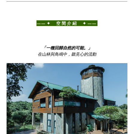
——⁣ ✦ 空 間 介 紹 ✦ ——⁣
「一種回歸自然的可能。」
在山林與鳥鳴中，聽見心的流動