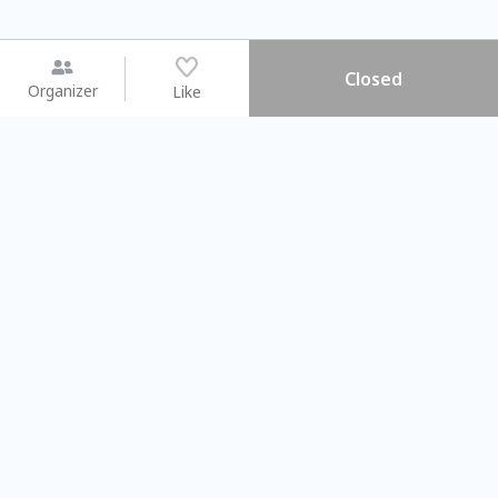
Closed
Organizer
Like
You may like
2026.08.15 (Sat) - 08.22 (Sat)
2026.08.15 (Sat) - 08.
【親子手作體驗】哈東派對！
「共織宇宙」
比哈皮、東窩蕊
共織宇宙】 七
Taipei City
New Taipei Ci