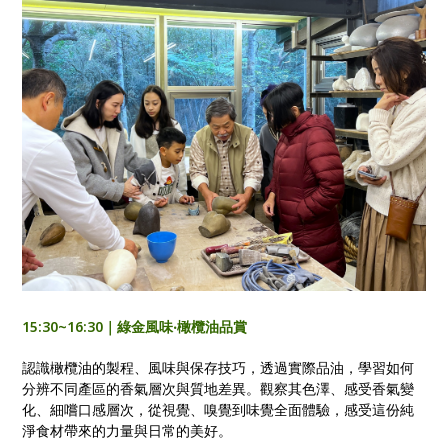
15:30~16:30｜綠金風味‧橄欖油品賞
認識橄欖油的製程、風味與保存技巧，透過實際品油，學習如何
分辨不同產區的香氣層次與質地差異。觀察其色澤、感受香氣變
化、細嚐口感層次，從視覺、嗅覺到味覺全面體驗，感受這份純
淨食材帶來的力量與日常的美好。