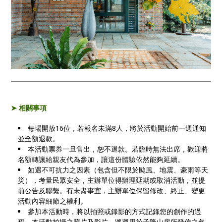
➤ ​相關事項
每場開放16位，若報名未滿8人，將於活動開始前一週通知
並全額退款。
本活動票券一旦售出，恕不退款。若臨時無法出席，歡迎將
名額轉讓給親友代為參加，讓這份體驗依然能夠延續。
如遇不可抗力之因素（包含但不限於颱風、地震、豪雨等天
災），考量民眾安全，主辦單位得辦理延期或取消活動，並提
前公告及聯繫。有未盡事宜，主辦單位保留修改、終止、變更
活動內容細節之權利。
參加本活動時，將以拍照或錄影的方式記錄您的創作的過
程。本活動拍攝之照片及影片，將運用於子隆山房所發佈之包