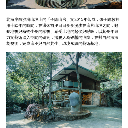
北海岸白沙灣山坡上的「子隆山房」於2015年落成，張子隆教授
用十餘年的時間，在退休前夕日日夜夜漫步在這片山坡之間，觀
察地貌與植物生長的樣貌、感受土地的起伏與呼吸，以其長年致
力於藝術進入空間的研究，擺脫人為斧鑿的痕跡，在對自然深深
凝視後，完成這座與自然共生、環境永續的藝術基地。