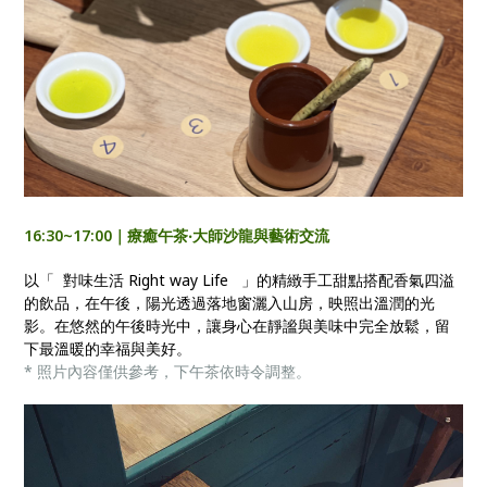
16:30~17:00｜療癒午茶‧大師沙龍與藝術交流
以「 對味生活 Right way Life 」的精緻手工甜點搭配香氣四溢
的飲品，在午後，陽光透過落地窗灑入山房，映照出溫潤的光
影。在悠然的午後時光中，讓身心在靜謐與美味中完全放鬆，留
下最溫暖的幸福與美好。
* 照片內容僅供參考，下午茶依時令調整。