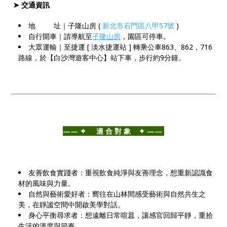
➤ 交通資訊
地 址｜子隆山房 (
新北市石門區八甲57號
)
自行開車｜請導航至
子隆山房
，園區可停車。
大眾運輸｜至捷運 [ 淡水捷運站 ] 轉乘公車863、862，716
路線，於【白沙灣遊客中心】站下車，步行約9分鐘。
——⁣ ✦ 適 合 對 象 ✦ ——⁣
友善飲食實踐者：重視飲食純淨與友善理念，想重新認識食
材的風味與力量。
自然與藝術愛好者：嚮往在山林間感受藝術與自然共生之
美，在靜謐空間中開啟美學對話。
身心平衡尋求者：想遠離日常喧囂，讓感官回歸平靜，重拾
生活的溫度與節奏。