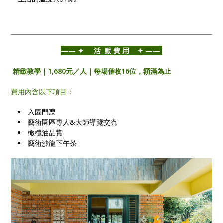
——⁣ ✦ 活 動 費 用 ✦ ——⁣
精緻教學｜1,680元／人｜每場僅收16位，額滿為止
​費用內含以下項目：
入園門票
藝術園區專人&大師導覽交流
橄欖油品賞
藝術沙龍下午茶