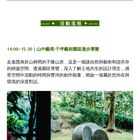
——⁣ ✦ 活 動 流 程 ✦ ——⁣
14:00~15:30｜山中藝境‧千坪藝術園區漫步導覽
走進隱身於山林間的子隆山房，這是一個讓自然與藝術和諧共存
的靜謐空間。透過園區導覽，深入了解土地共生的設計理念，感
受空間中流動的時間與豐沛的創作能量，開啟一場屬於您內在與
環境的深度對話。