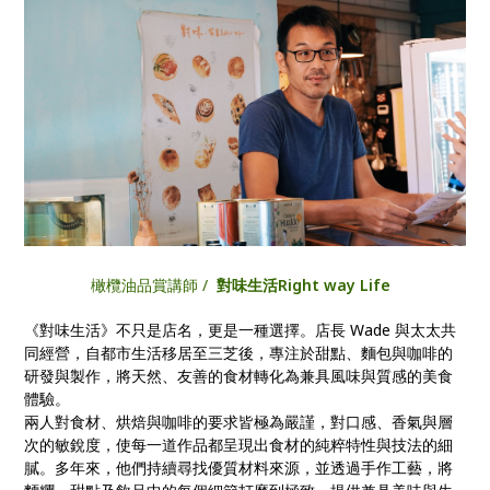
橄欖油品賞講師 /
對味生活Right way Life
《對味生活》不只是店名，更是一種選擇。店長 Wade 與太太共
同經營，自都市生活移居至三芝後，專注於甜點、麵包與咖啡的
研發與製作，將天然、友善的食材轉化為兼具風味與質感的美食
體驗。
兩人對食材、烘焙與咖啡的要求皆極為嚴謹，對口感、香氣與層
次的敏銳度，使每一道作品都呈現出食材的純粹特性與技法的細
膩。多年來，他們持續尋找優質材料來源，並透過手作工藝，將