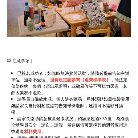
💥 注意事項｜
已報名成功者，如臨時無法參與活動，請務必提前告知主辦
單位，逾期不受理，
退費規定請參閱【退費標準表】，
除法定
傳染疾病、喪假（須出示證明）或颱風假等不可抗力因素，其
餘因素恕不退款。
請學員自備飲水瓶、個人隨身藥品，戶外活動如需攜帶零用
錢請家長自行斟酌並提前告知帶班老師，建議可不需額外攜
帶。
請家長協助留意孩童健康狀況，如額溫超過37.5度，為維護
全體學員安全，請自主請假，當週病假可選擇其他週營隊補課
或退還
材料費用
。
活動中將進行攝影紀錄，作為教育推廣使用，如不同意公