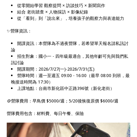
從零開始學習 觀察提問 × 訪談技巧 × 新聞寫作
結合 老街踏查 × 人物採訪 × 影像紀錄
從「看到」到「說出來」，培養孩子的觀察力與表達能力
✨營隊資訊：
開課資訊：本營隊為不過夜營隊，若希望單天報名請私訊討
論
招生對象：國小一 - 四年級最適合，其他年齡可先與我們私
訊討論
開課期間：2026/7/27(一)-2026/7/31(五)
營隊時間：週一至週五 09:00 - 16:00（最早 08:00 到班，最
晚接送時間為 17:30）
上課地點：台南市新化區中正路396號（新化老街）
🪙營隊費用：早鳥價 $5000/週；5/20後恢復原價 $6000/週
營隊費用包含：材料費、每日午餐、保險