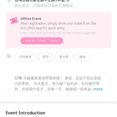
新化老街－大貓書屋兒童創意實驗室
Offline Event
After registration, simply show your ticket from the
ACCUPASS App for quick entry.
Entry rules are primarily set by the event organizer.
How to Collect Tickets?
戶外教學
學習
夏令營
繪本
🐱📚 大貓書屋暑假營隊來囉！ 暑假，是孩子長出新能
力的季節。 今年夏天，和大貓一起約好，在玩樂中學
習，在探索中長大，把每一天，都變成一段有故事的冒
...
more
險。 ✨ 每年都秒殺的大貓書屋暑假營隊， 從動手做、
動腦想，到走進真實場域的體驗，陪孩子培養觀察力、
創造力，還有對世界的好奇。 🔸 營隊特色 多元主題營
隊自由選擇，可依孩子興趣報名！ 可單週參加，彈性
Event Introduction
安排專屬暑假節奏！ 小班制陪伴，讓每個孩子都能安