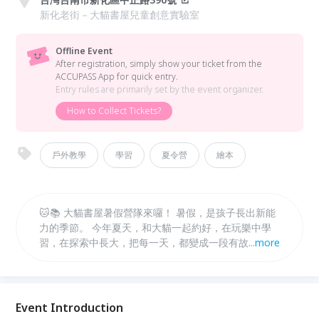
新化老街－大貓書屋兒童創意實驗室
Offline Event
After registration, simply show your ticket from the
ACCUPASS App for quick entry.
Entry rules are primarily set by the event organizer.
How to Collect Tickets?
戶外教學
學習
夏令營
繪本
🐱📚 大貓書屋暑假營隊來囉！ 暑假，是孩子長出新能
力的季節。 今年夏天，和大貓一起約好，在玩樂中學
習，在探索中長大，把每一天，都變成一段有故事的冒
...
more
險。 ✨ 每年都秒殺的大貓書屋暑假營隊， 從動手做、
動腦想，到走進真實場域的體驗，陪孩子培養觀察力、
創造力，還有對世界的好奇。 🔸 營隊特色 多元主題營
隊自由選擇，可依孩子興趣報名！ 可單週參加，彈性
Event Introduction
安排專屬暑假節奏！ 小班制陪伴，讓每個孩子都能安