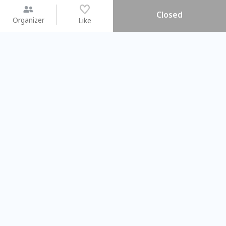
Closed
Organizer
Like
You may like
2026.08.15 (Sat) - 08.22 (Sat)
2026.08.15 (Sat) - 08.
【親子手作體驗】哈東派對！
「共織宇宙」
比哈皮、東窩蕊
共織宇宙】 七
Taipei City
New Taipei Ci
#
歡迎新手
1131
11
#
植物生態瓶