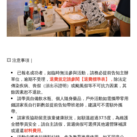
💥 注意事項｜
已報名成功者，如臨時無法參與活動，請務必提前告知主辦
單位，逾期不受理，
退費規定請參閱【退費標準表】，
除法定
傳染疾病、喪假（須出示證明）或颱風假等不可抗力因素，其
餘因素恕不退款。
請學員自備飲水瓶、個人隨身藥品，戶外活動如需攜帶零用
錢請家長自行斟酌並提前告知帶班老師，建議可不需額外攜
帶。
請家長協助留意孩童健康狀況，如額溫超過37.5度，為維護
全體學員安全，請自主請假，當週病假可選擇其他週營隊補課
或退還
材料費用
。
活動中將進行攝影紀錄，作為教育推廣使用，如不同意公