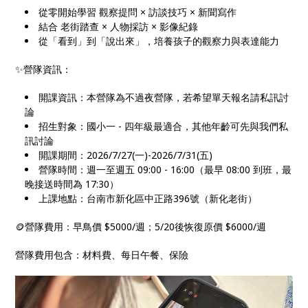
從零開始學習 觀察提問 × 訪談技巧 × 新聞寫作
結合 老街踏查 × 人物採訪 × 影像紀錄
從「看到」到「說出來」，培養孩子的觀察力與表達能力
✨營隊資訊：
開課資訊：本營隊為不過夜營隊，若希望單天報名請私訊討
論
招生對象：國小一 - 四年級最適合，其他年齡可先與我們私
訊討論
開課期間：2026/7/27(一)-2026/7/31(五)
營隊時間：週一至週五 09:00 - 16:00（最早 08:00 到班，最
晚接送時間為 17:30）
上課地點：台南市新化區中正路396號（新化老街）
🪙營隊費用：早鳥價 $5000/週；5/20後恢復原價 $6000/週
營隊費用包含：材料費、每日午餐、保險