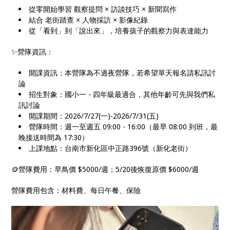
從零開始學習 觀察提問 × 訪談技巧 × 新聞寫作
結合 老街踏查 × 人物採訪 × 影像紀錄
從「看到」到「說出來」，培養孩子的觀察力與表達能力
✨營隊資訊：
開課資訊：本營隊為不過夜營隊，若希望單天報名請私訊討
論
招生對象：國小一 - 四年級最適合，其他年齡可先與我們私
訊討論
開課期間：2026/7/27(一)-2026/7/31(五)
營隊時間：週一至週五 09:00 - 16:00（最早 08:00 到班，最
晚接送時間為 17:30）
上課地點：台南市新化區中正路396號（新化老街）
🪙營隊費用：早鳥價 $5000/週；5/20後恢復原價 $6000/週
營隊費用包含：材料費、每日午餐、保險