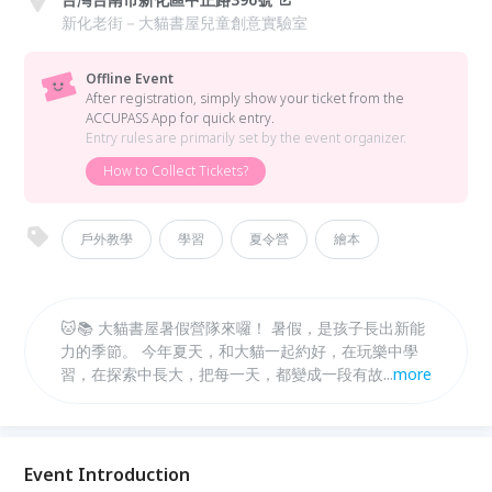
新化老街－大貓書屋兒童創意實驗室
Offline Event
After registration, simply show your ticket from the
ACCUPASS App for quick entry.
Entry rules are primarily set by the event organizer.
How to Collect Tickets?
戶外教學
學習
夏令營
繪本
🐱📚 大貓書屋暑假營隊來囉！ 暑假，是孩子長出新能
力的季節。 今年夏天，和大貓一起約好，在玩樂中學
習，在探索中長大，把每一天，都變成一段有故事的冒
...
more
險。 ✨ 每年都秒殺的大貓書屋暑假營隊， 從動手做、
動腦想，到走進真實場域的體驗，陪孩子培養觀察力、
創造力，還有對世界的好奇。 🔸 營隊特色 多元主題營
隊自由選擇，可依孩子興趣報名！ 可單週參加，彈性
Event Introduction
安排專屬暑假節奏！ 小班制陪伴，讓每個孩子都能安