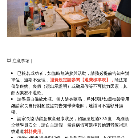
💥 注意事項｜
已報名成功者，如臨時無法參與活動，請務必提前告知主辦
單位，逾期不受理，
退費規定請參閱【退費標準表】，
除法定
傳染疾病、喪假（須出示證明）或颱風假等不可抗力因素，其
餘因素恕不退款。
請學員自備飲水瓶、個人隨身藥品，戶外活動如需攜帶零用
錢請家長自行斟酌並提前告知帶班老師，建議可不需額外攜
帶。
請家長協助留意孩童健康狀況，如額溫超過37.5度，為維護
全體學員安全，請自主請假，當週病假可選擇其他週營隊補課
或退還
材料費用
。
活動中將進行攝影紀錄，作為教育推廣使用，如不同意公