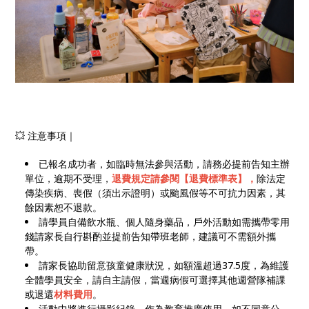
💥 注意事項｜
已報名成功者，如臨時無法參與活動，請務必提前告知主辦
單位，逾期不受理，
退費規定請參閱【退費標準表】，
除法定
傳染疾病、喪假（須出示證明）或颱風假等不可抗力因素，其
餘因素恕不退款。
請學員自備飲水瓶、個人隨身藥品，戶外活動如需攜帶零用
錢請家長自行斟酌並提前告知帶班老師，建議可不需額外攜
帶。
請家長協助留意孩童健康狀況，如額溫超過37.5度，為維護
全體學員安全，請自主請假，當週病假可選擇其他週營隊補課
或退還
材料費用
。
活動中將進行攝影紀錄，作為教育推廣使用，如不同意公