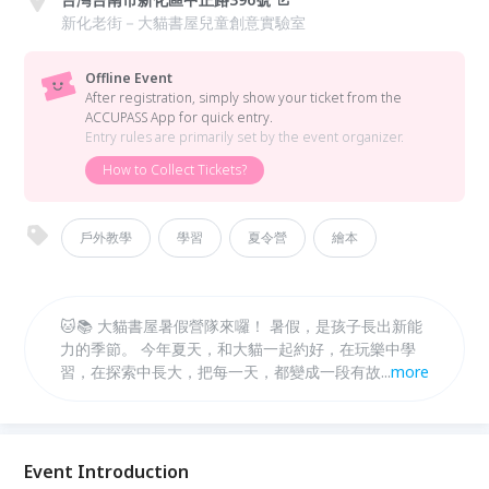
新化老街－大貓書屋兒童創意實驗室
Offline Event
After registration, simply show your ticket from the
ACCUPASS App for quick entry.
Entry rules are primarily set by the event organizer.
How to Collect Tickets?
戶外教學
學習
夏令營
繪本
🐱📚 大貓書屋暑假營隊來囉！ 暑假，是孩子長出新能
力的季節。 今年夏天，和大貓一起約好，在玩樂中學
習，在探索中長大，把每一天，都變成一段有故事的冒
...
more
險。 ✨ 每年都秒殺的大貓書屋暑假營隊， 從動手做、
動腦想，到走進真實場域的體驗，陪孩子培養觀察力、
創造力，還有對世界的好奇。 🔸 營隊特色 多元主題營
隊自由選擇，可依孩子興趣報名！ 可單週參加，彈性
Event Introduction
安排專屬暑假節奏！ 小班制陪伴，讓每個孩子都能安