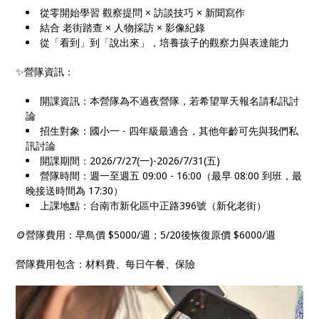
從零開始學習 觀察提問 × 訪談技巧 × 新聞寫作
結合 老街踏查 × 人物採訪 × 影像紀錄
從「看到」到「說出來」，培養孩子的觀察力與表達能力
✨營隊資訊：
開課資訊：本營隊為不過夜營隊，若希望單天報名請私訊討
論
招生對象：國小一 - 四年級最適合，其他年齡可先與我們私
訊討論
開課期間：2026/7/27(一)-2026/7/31(五)
營隊時間：週一至週五 09:00 - 16:00（最早 08:00 到班，最
晚接送時間為 17:30）
上課地點：台南市新化區中正路396號（新化老街）
🪙營隊費用：早鳥價 $5000/週；5/20後恢復原價 $6000/週
營隊費用包含：材料費、每日午餐、保險