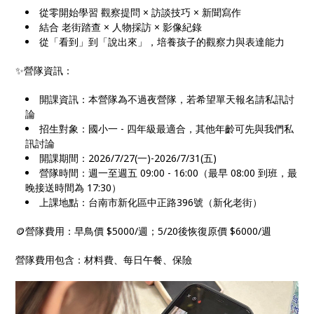
從零開始學習 觀察提問 × 訪談技巧 × 新聞寫作
結合 老街踏查 × 人物採訪 × 影像紀錄
從「看到」到「說出來」，培養孩子的觀察力與表達能力
✨營隊資訊：
開課資訊：本營隊為不過夜營隊，若希望單天報名請私訊討
論
招生對象：國小一 - 四年級最適合，其他年齡可先與我們私
訊討論
開課期間：2026/7/27(一)-2026/7/31(五)
營隊時間：週一至週五 09:00 - 16:00（最早 08:00 到班，最
晚接送時間為 17:30）
上課地點：台南市新化區中正路396號（新化老街）
🪙營隊費用：早鳥價 $5000/週；5/20後恢復原價 $6000/週
營隊費用包含：材料費、每日午餐、保險