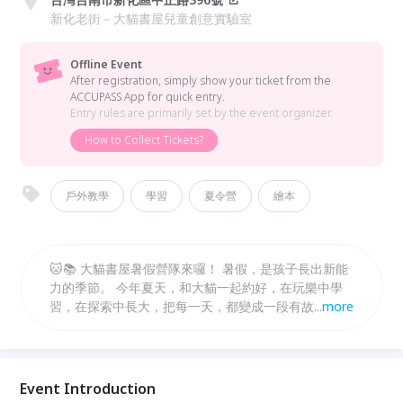
新化老街－大貓書屋兒童創意實驗室
Offline Event
After registration, simply show your ticket from the
ACCUPASS App for quick entry.
Entry rules are primarily set by the event organizer.
How to Collect Tickets?
戶外教學
學習
夏令營
繪本
🐱📚 大貓書屋暑假營隊來囉！ 暑假，是孩子長出新能
力的季節。 今年夏天，和大貓一起約好，在玩樂中學
習，在探索中長大，把每一天，都變成一段有故事的冒
...
more
險。 ✨ 每年都秒殺的大貓書屋暑假營隊， 從動手做、
動腦想，到走進真實場域的體驗，陪孩子培養觀察力、
創造力，還有對世界的好奇。 🔸 營隊特色 多元主題營
隊自由選擇，可依孩子興趣報名！ 可單週參加，彈性
Event Introduction
安排專屬暑假節奏！ 小班制陪伴，讓每個孩子都能安