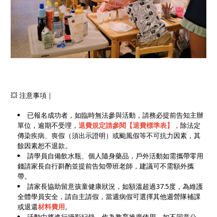
💥 注意事項｜
已報名成功者，如臨時無法參與活動，請務必提前告知主辦
單位，逾期不受理，
退費規定請參閱【退費標準表】，
除法定
傳染疾病、喪假（須出示證明）或颱風假等不可抗力因素，其
餘因素恕不退款。
請學員自備飲水瓶、個人隨身藥品，戶外活動如需攜帶零用
錢請家長自行斟酌並提前告知帶班老師，建議可不需額外攜
帶。
請家長協助留意孩童健康狀況，如額溫超過37.5度，為維護
全體學員安全，請自主請假，當週病假可選擇其他週營隊補課
或退還
材料費用
。
活動中將進行攝影紀錄，作為教育推廣使用，如不同意公