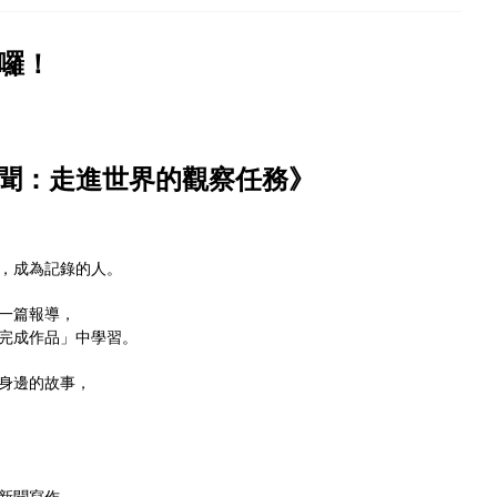
來囉！
聞：走進世界的觀察任務》
，成為記錄的人。
一篇報導，
完成作品」中學習。
身邊的故事，
 新聞寫作