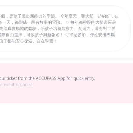
！ 暑假，是孩子長出新能力的季節。 今年夏天，和大貓一起約好，在
一天，都變成一段有故事的冒險。 ✨ 每年都秒殺的大貓書屋暑
到走進真實場域的體驗，陪孩子培養觀察力、創造力，還有對世界
主題營隊自由選擇，可依孩子興趣報名！ 可單週參加，彈性安排專屬
個孩子都能安心探索、自在學習！
your ticket from the ACCUPASS App for quick entry.
he event organizer.