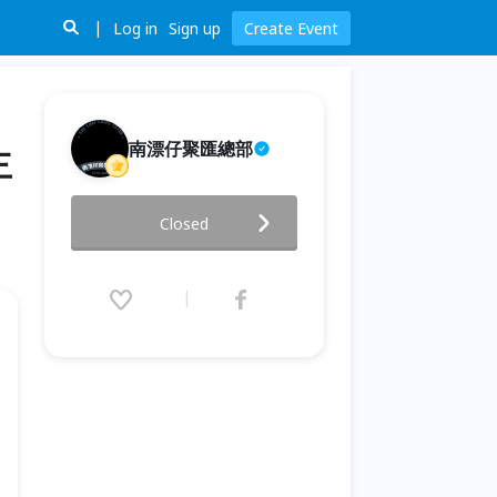
Log in
Sign up
Create Event
南漂仔聚匯總部
主
【大貓書屋2026夏令營】📰 第四
Closed
週｜小小記者營 主題｜《孩子的
第一份新聞：走進世界的觀察任
務》
2026.07.27 (Mon) 09:00 - 07.31
(Fri) 16:00 (GMT+8)