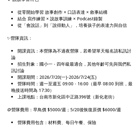
從零開始學習 故事創作 × 口語表達 × 敘事結構
結合 寫作練習 × 說故事訓練 × Podcast錄製
從「會說話」到「說得動人」，培養孩子的表達力與自信
✨營隊資訊：
開課資訊：本營隊為不過夜營隊，若希望單天報名請私訊討
論
招生對象：國小一 - 四年級最適合，其他年齡可先與我們私
訊討論
開課期間：2026/7/20(一)-2026/7/24(五)
營隊時間：週一至週五 09:00 - 16:00（最早 08:00 到班，最
晚接送時間為 17:30）
上課地點：台南市新化區中正路396號（新化老街）
🪙營隊費用：早鳥價 $5000/週；5/20後恢復原價 $6000/週
營隊費用包含：材料費、每日午餐、保險