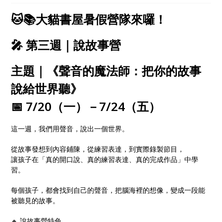
心探索、自在學習！
🐱📚大貓書屋暑假營隊來囉！
🎤 第三週｜說故事營
主題｜《聲音的魔法師：把你的故事
說給世界聽》
📅 7/20（一）－7/24（五）
這一週，我們用聲音，說出一個世界。
從故事發想到內容鋪陳，從練習表達，到實際錄製節目，
讓孩子在「真的開口說、真的練習表達、真的完成作品」中學
習。
每個孩子，都會找到自己的聲音，把腦海裡的想像，變成一段能
被聽見的故事。
🔸 說故事營特色