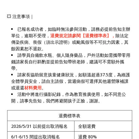
💥 注意事項｜
已報名成功者，如臨時無法參與活動，請務必提前告知主辦
單位，逾期不受理，
退費規定請參閱【退費標準表】，
除法定
傳染疾病、喪假（須出示證明）或颱風假等不可抗力因素，其
餘因素恕不退款。
請學員自備飲水瓶、個人隨身藥品，戶外活動如需攜帶零用
錢請家長自行斟酌並提前告知帶班老師，建議可不需額外攜
帶。
請家長協助留意孩童健康狀況，如額溫超過37.5度，為維護
全體學員安全，請自主請假，當週病假可選擇其他週營隊補課
或退還
材料費用
。
活動中將進行攝影紀錄，作為教育推廣使用，如不同意公
開，請事先告知，我們將避開孩子正臉，謝謝。
退費標準表
2026/5/31 以前提出取消報名
全額退費
6/1-6/15 間提出取消報名
退費 80%