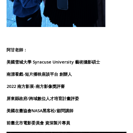
阿甘老師：
美國雪城大學 Syracuse University 藝術攝影碩士
南漂看戲-短片播映座談平台 創辦人
2022 南方影展-南方影像獎評審
屏東縣政府/跨域數位人才培育計畫評委
美國在臺協會NASA黑客松/顧問講師
前臺北市電影委員會 資深製片專員