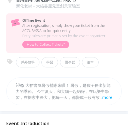
新化老街－大貓書屋兒童創意實驗室
Offline Event
After registration, simply show your ticket from the
ACCUPASS App for quick entry.
Entry rules are primarily set by the event organizer.
How to Collect Tickets?
戶外教學
學習
夏令營
繪本
🐱📚 大貓書屋暑假營隊來囉！ 暑假，是孩子長出新能
力的季節。 今年夏天，和大貓一起約好，在玩樂中學
習，在探索中長大，把每一天，都變成一段有故事的冒
...
more
險。 ✨ 每年都秒殺的大貓書屋暑假營隊， 從動手做、
動腦想，到走進真實場域的體驗，陪孩子培養觀察力、
創造力，還有對世界的好奇。 🔸 營隊特色 多元主題營
隊自由選擇，可依孩子興趣報名！ 可單週參加，彈性
Event Introduction
安排專屬暑假節奏！ 小班制陪伴，讓每個孩子都能安